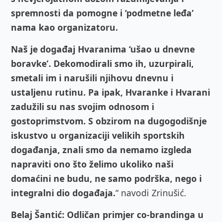
spremnosti da pomogne i ‘podmetne leđa’
nama kao organizatoru.
Naš je događaj Hvaranima ‘ušao u dnevne
boravke’. Dekomodirali smo ih, uzurpirali,
smetali im i narušili njihovu dnevnu i
ustaljenu rutinu. Pa ipak, Hvaranke i Hvarani
zadužili su nas svojim odnosom i
gostoprimstvom. S obzirom na dugogodišnje
iskustvo u organizaciji velikih sportskih
događanja, znali smo da nemamo izgleda
napraviti ono što želimo ukoliko naši
domaćini ne budu, ne samo podrška, nego i
integralni dio događaja.
“ navodi Zrinušić.
Belaj Šantić: Odličan primjer co-brandinga u