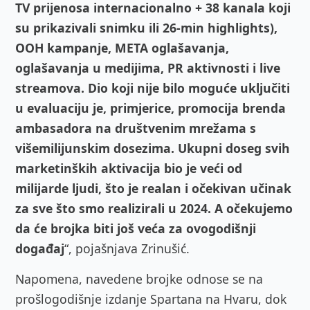
TV prijenosa internacionalno + 38 kanala koji
su prikazivali snimku ili 26-min highlights),
OOH kampanje, META oglašavanja,
oglašavanja u medijima, PR aktivnosti i live
streamova. Dio koji nije bilo moguće uključiti
u evaluaciju je, primjerice, promocija brenda
ambasadora na društvenim mrežama s
višemilijunskim dosezima. Ukupni doseg svih
marketinških aktivacija bio je veći od
milijarde ljudi, što je realan i očekivan učinak
za sve što smo realizirali u 2024. A očekujemo
da će brojka biti još veća za ovogodišnji
događaj
“, pojašnjava Zrinušić.
Napomena, navedene brojke odnose se na
prošlogodišnje izdanje Spartana na Hvaru, dok