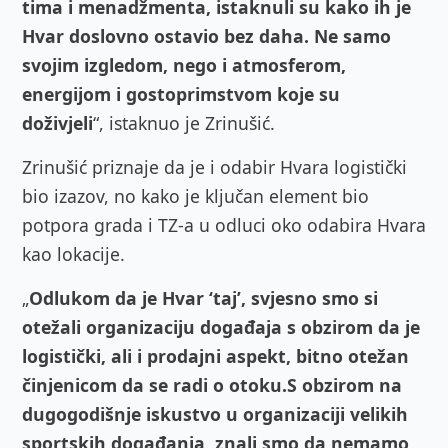
tima i menadžmenta, istaknuli su kako ih je
Hvar doslovno ostavio bez daha. Ne samo
svojim izgledom, nego i atmosferom,
energijom i gostoprimstvom koje su
doživjeli
“, istaknuo je Zrinušić.
Zrinušić priznaje da je i odabir Hvara logistički
bio izazov, no kako je ključan element bio
potpora grada i TZ-a u odluci oko odabira Hvara
kao lokacije.
„
Odlukom da je Hvar ‘taj’, svjesno smo si
otežali organizaciju događaja s obzirom da je
logistički, ali i prodajni aspekt, bitno otežan
činjenicom da se radi o otoku.
S obzirom na
dugogodišnje iskustvo u organizaciji velikih
sportskih događanja, znali smo da nemamo