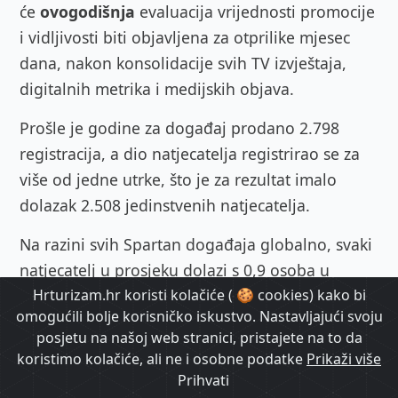
će
ovogodišnja
evaluacija vrijednosti promocije
i vidljivosti
biti objavljena za otprilike mjesec
dana, nakon konsolidacije svih TV izvještaja,
digitalnih metrika i medijskih objava.
Prošle je godine za događaj prodano 2.798
registracija, a dio natjecatelja registrirao se za
više od jedne utrke, što je za rezultat imalo
dolazak 2.508 jedinstvenih natjecatelja.
Na razini svih Spartan događaja globalno, svaki
natjecatelj u prosjeku dolazi s 0,9 osoba u
Hrturizam.hr koristi kolačiće ( 🍪 cookies) kako bi
pratnji. No, na Hvaru je prosjek bio
2,2 osobe
,
omogućili bolje korisničko iskustvo. Nastavljajući svoju
prema anketi koju su sudionici ispunjavali, što
posjetu na našoj web stranici, pristajete na to da
znači da je na događaj došlo više od 8.000 ljudi.
koristimo kolačiće, ali ne i osobne podatke
Prikaži više
Prihvati
„
U tjednu događaja nije ostala niti jedna