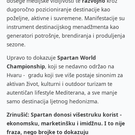
dosege medijske vidljivosti te
razvojno
kroz
dugoročno pozicioniranje destinacije kao
poželjne, aktivne i suvremene. Manifestacije su
instrument destinacijskog menadžmenta kao
generatori potrošnje, brendiranja i produljenja
sezone.
Upravo to dokazuje
Spartan World
Championship
, koji se nedavno održao na
Hvaru - gradu koji sve više postaje sinonim za
aktivan život, kulturni i outdoor turizam te
autentičan lifestyle Mediterana, a sve manje
samo destinacija ljetnog hedonizma.
Zrinušić: Spartan donosi višestruku korist -
ekonomsku, marketinšku i imidžnu. I to nije
fraza, nego brojke to dokazuju