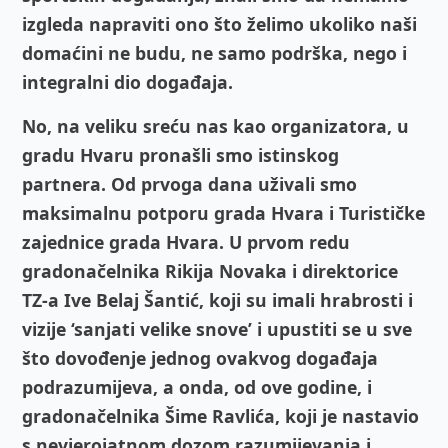
izgleda napraviti ono što želimo ukoliko naši
domaćini ne budu, ne samo podrška, nego i
integralni dio događaja.
No, na veliku sreću nas kao organizatora, u
gradu Hvaru pronašli smo istinskog
partnera. Od prvoga dana uživali smo
maksimalnu potporu grada Hvara i Turističke
zajednice grada Hvara. U prvom redu
gradonačelnika Rikija Novaka i direktorice
TZ-a Ive Belaj Šantić, koji su imali hrabrosti i
vizije ‘sanjati velike snove’ i upustiti se u sve
što dovođenje jednog ovakvog događaja
podrazumijeva, a onda, od ove godine, i
gradonačelnika Šime Ravlića, koji je nastavio
s nevjerojatnom dozom razumijevanja i