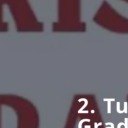
2. T
Grad