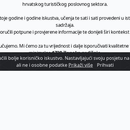
hrvatskog turističkog poslovnog sektora.
je godine i godine iskustva, učenja te sati i sati provedeni u istr
sadržaja.
ručili potpune i provjerene informacije te donijeli širi kontekst t
učujemo. Mi ćemo za tu vrijednost i dalje isporučivati kvalitetne
minimalno
1728 članaka godišnje
.
ili bolje korisničko iskustvo. Nastavljajući svoju posjetu na 
ali ne i osobne podatke
Prikaži više
Prihvati
zam - vaš izvor informacija iz poslovnog svijeta hrvatskog t
etplatite se na sadržaj vodećeg turističkog b2b medija u Hrvatsk
Započni s
pretplatom