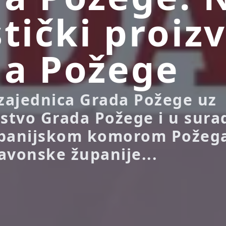
stički proiz
a Požege
 zajednica Grada Požege uz
jstvo Grada Požege i u sura
upanijskom komorom Požega
avonske županije...