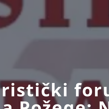
uristički fo
a Požege: 