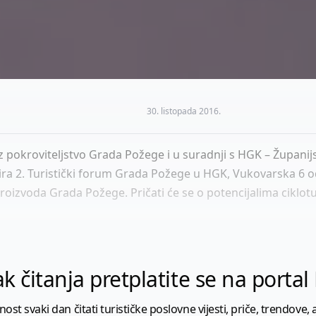
30. listopada 2016.
uz pokroviteljstvo Grada Požege i u suradnji s HGK – Župa
ra 2. Turistički forum Grada Požege u HGK, Vukovarska 6 od
 proizvoda Grada Požege. Pričati će se o potencijalima cik
k čitanja pretplatite se na porta
 svaki dan čitati turističke poslovne vijesti, priče, trendove, a