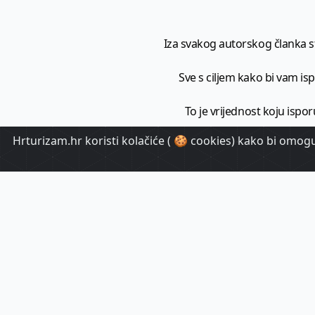
Iza svakog autorskog članka sto
Sve s ciljem kako bi vam ispo
To je vrijednost koju ispor
Hrturizam.hr koristi kolačiće ( 🍪 cookies) kako bi omoguć
HrTuri
Pr