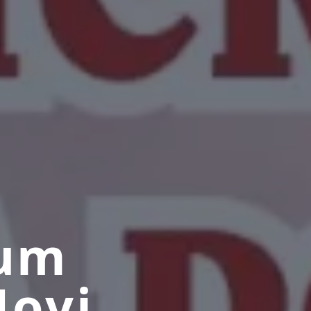
rum
Novi