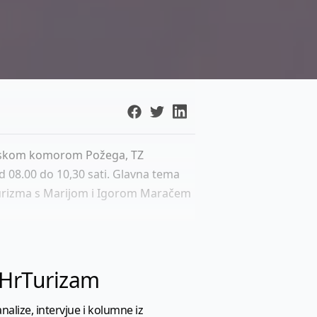
nijskom komorom Požega, TZ
 08.00 do 10,30 sati. Glavna tema
loturizma s Marijom i Igorom Maračem
l HrTurizam
nalize, intervjue i kolumne iz