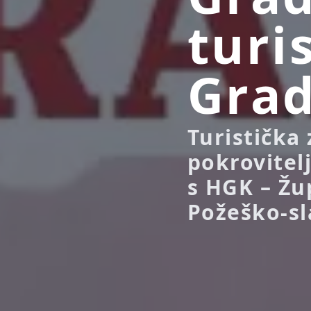
turi
Grad
Turistička
pokrovitel
s HGK – Ž
Požeško-sl