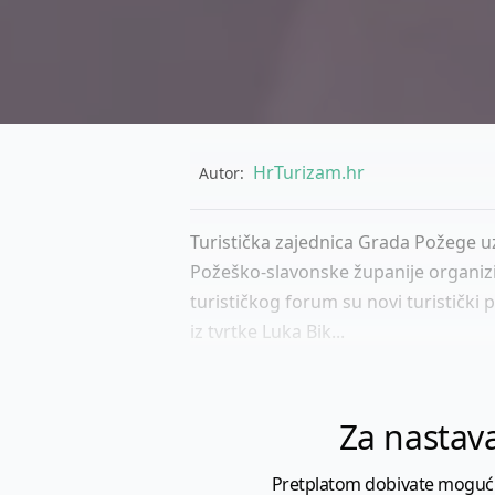
HrTurizam.hr
Autor:
Turistička zajednica Grada Požege 
Požeško-slavonske županije organizi
turističkog forum su novi turistički
iz tvrtke Luka Bik...
Za nastava
Pretplatom dobivate mogućnost