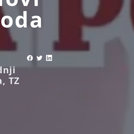
voda
dnji
, TZ