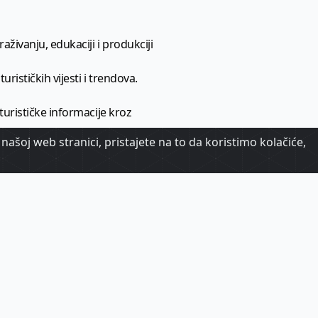
aživanju, edukaciji i produkciji
urističkih vijesti i trendova.
 turističke informacije kroz
našoj web stranici, pristajete na to da koristimo kolačiće,
urizma.
oj.