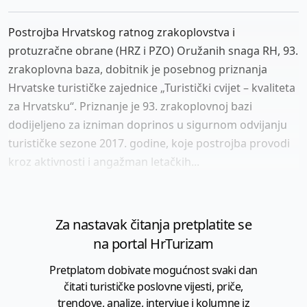
Postrojba Hrvatskog ratnog zrakoplovstva i
protuzračne obrane (HRZ i PZO) Oružanih snaga RH, 93.
zrakoplovna baza, dobitnik je posebnog priznanja
Hrvatske turističke zajednice „Turistički cvijet – kvaliteta
za Hrvatsku“. Priznanje je 93. zrakoplovnoj bazi
dodijeljeno za izniman doprinos u sigurnom odvijanju
turističke sezone 2017. godine, koje postrojba provodi
kroz aktivnosti i angažman letačkih...
Za nastavak čitanja pretplatite se
na portal HrTurizam
Pretplatom dobivate mogućnost svaki dan
čitati turističke poslovne vijesti, priče,
trendove, analize, intervjue i kolumne iz