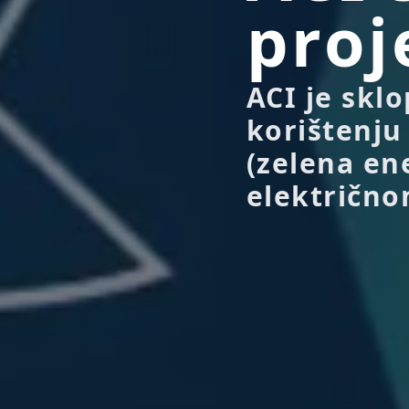
proj
ACI je skl
korištenju
(zelena ene
električno