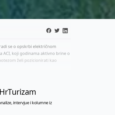
radi se o opskrbi električnom
za ACI, koji godinama aktivno brine o
potezom želi pozicionirati kao
l HrTurizam
nalize, intervjue i kolumne iz