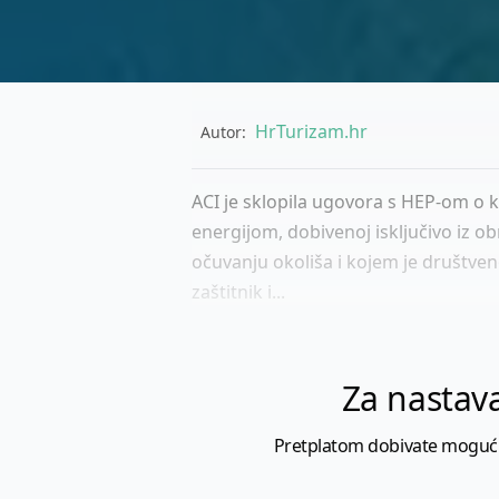
HrTurizam.hr
Autor:
ACI je sklopila ugovora s HEP-om o k
energijom, dobivenoj isključivo iz ob
očuvanju okoliša i kojem je društveno
zaštitnik i...
Za nastava
Pretplatom dobivate mogućnost