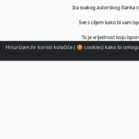
Iza svakog autorskog članka sto
Sve s ciljem kako bi vam ispo
To je vrijednost koju ispor
Hrturizam.hr koristi kolačiće ( 🍪 cookies) kako bi omoguć
HrTuri
Pr