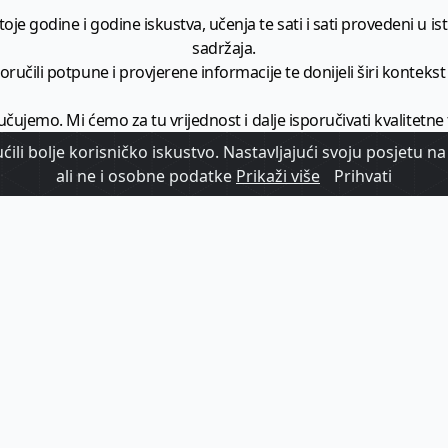
je godine i godine iskustva, učenja te sati i sati provedeni u istr
sadržaja.
ručili potpune i provjerene informacije te donijeli širi kontekst t
učujemo. Mi ćemo za tu vrijednost i dalje isporučivati kvalitetne
minimalno
1728 članaka godišnje
.
ili bolje korisničko iskustvo. Nastavljajući svoju posjetu na 
ali ne i osobne podatke
Prikaži više
Prihvati
zam - vaš izvor informacija iz poslovnog svijeta hrvatskog t
etplatite se na sadržaj vodećeg turističkog b2b medija u Hrvatsk
Započni s
pretplatom
Već imate korisnički račun?
Prijavi se