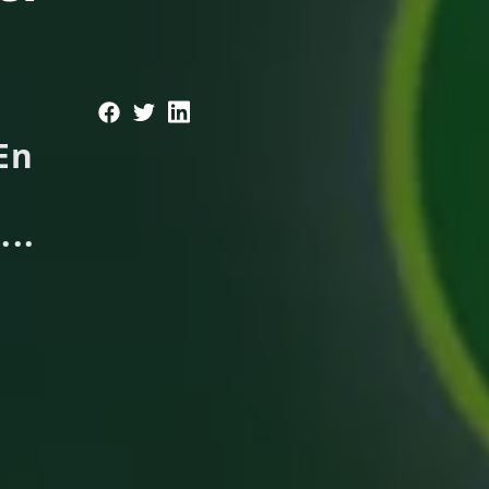
En
..