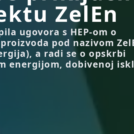
ektu ZelEn
opila ugovora s HEP-om o
 proizvoda pod nazivom Zel
rgija), a radi se o opskrbi
m energijom, dobivenoj iskl.