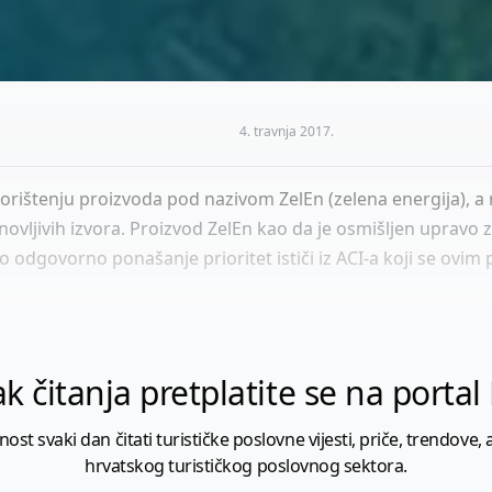
4. travnja 2017.
orištenju proizvoda pod nazivom ZelEn (zelena energija), a 
novljivih izvora. Proizvod ZelEn kao da je osmišljen upravo 
 odgovorno ponašanje prioritet ističi iz ACI-a koji se ovim 
k čitanja pretplatite se na porta
 svaki dan čitati turističke poslovne vijesti, priče, trendove, a
hrvatskog turističkog poslovnog sektora.