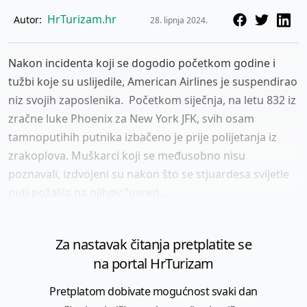
HrTurizam.hr
Autor:
28. lipnja 2024.
Nakon incidenta koji se dogodio početkom godine i
tužbi koje su uslijedile, American Airlines je suspendirao
niz svojih zaposlenika. Početkom siječnja, na letu 832 iz
zračne luke Phoenix za New York JFK, svih osam
tamnoputihih putnika izbačeno je prije polijetanja iz
zrakoplova. Muškarci koji se međusobno nisu
poznavali, izdvojeni su nakon što se stjuardesa svijetle
puti požalila na njihov "uvred...
Za nastavak čitanja pretplatite se
na portal HrTurizam
Pretplatom dobivate mogućnost svaki dan