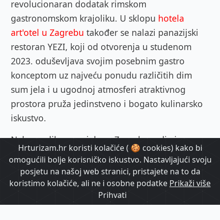
revolucionaran dodatak rimskom
gastronomskom krajoliku. U sklopu
hotela
art'otel u Zagrebu
također se nalazi panazijski
restoran YEZI, koji od otvorenja u studenom
2023. oduševljava svojim posebnim gastro
konceptom uz najveću ponudu različitih dim
sum jela i u ugodnoj atmosferi atraktivnog
prostora pruža jedinstveno i bogato kulinarsko
iskustvo.
Nakon velikog uspjeha u Zagrebu, gdje je
Hrturizam.hr koristi kolačiće ( 🍪 cookies) kako bi
postao omiljeno mjesto gurmana, glavni chef
omogućili bolje korisničko iskustvo. Nastavljajući svoju
Werner Seebach (koji je ujedno i osmislio
posjetu na našoj web stranici, pristajete na to da
koncept
YEZI Zagreb restorana
) i glavni kuhar
koristimo kolačiće, ali ne i osobne podatke
Prikaži više
Prihvati
Giordano Gianforchetti sada donose svoju
dinamičnu, modernu i neočekivanu kuhinju na