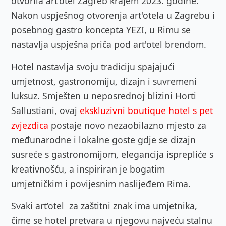
otvorila art'otel Zagreb krajem 2023. godine.
Nakon uspješnog otvorenja art'otela u Zagrebu i
posebnog gastro koncepta YEZI, u Rimu se
nastavlja uspješna priča pod art'otel brendom.
Hotel nastavlja svoju tradiciju spajajući
umjetnost, gastronomiju, dizajn i suvremeni
luksuz. Smješten u neposrednoj blizini Horti
Sallustiani, ovaj
ekskluzivni boutique hotel s pet
zvjezdica
postaje novo nezaobilazno mjesto za
međunarodne i lokalne goste gdje se dizajn
susreće s gastronomijom, elegancija isprepliće s
kreativnošću, a inspiriran je bogatim
umjetničkim i povijesnim naslijeđem Rima.
Svaki art’otel
za zaštitni znak ima umjetnika,
čime se hotel pretvara u njegovu najveću stalnu