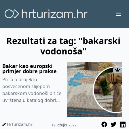
Ope
Rezultati za tag: "bakarski
vodonoša"
Bakar kao europski
primjer dobre prakse
Priča o projektu
posvećenom slijepom
bakarskom vodonoši bit će
uvrštena u katalog dobrih
praksi europske inicijative
Cultural Heritage in Action
HrTurizam.hr
19. ožujka 2022.