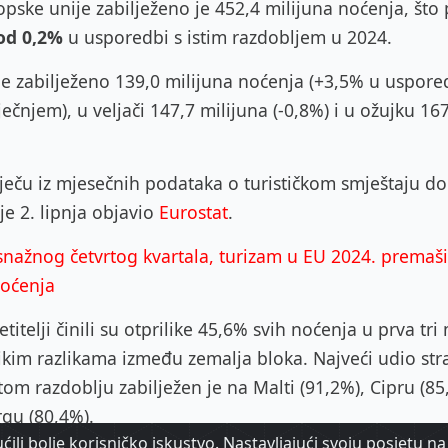
opske unije zabilježeno je 452,4 milijuna noćenja, što 
od 0,2%
u usporedbi s istim razdobljem u 2024.
 je zabilježeno 139,0 milijuna noćenja (+3,5% u uspore
ječnjem), u veljači 147,7 milijuna (-0,8%) i u ožujku 16
ječu iz mjesečnih podataka o turističkom smještaju do
je 2. lipnja objavio
Eurostat
.
nažnog četvrtog kvartala, turizam u EU 2024. premašio
noćenja
etitelji činili su otprilike 45,6% svih noćenja u prva tri
likim razlikama između zemalja bloka. Najveći udio str
om razdoblju zabilježen je na Malti (91,2%), Cipru (85
gu (80,4%).
ili bolje korisničko iskustvo. Nastavljajući svoju posjetu na 