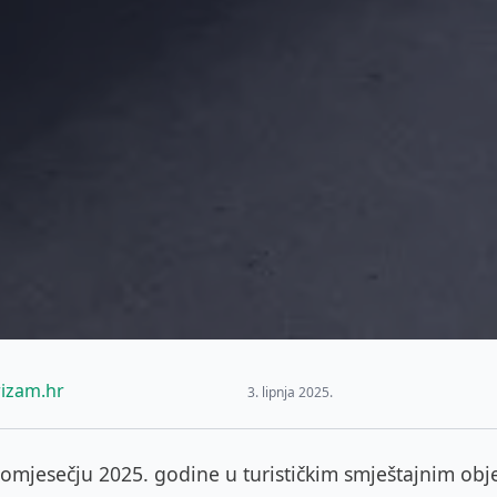
izam.hr
3. lipnja 2025.
omjesečju 2025. godine u turističkim smještajnim obj