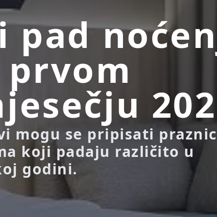
i pad noćen
u prvom
jesečju 202
vi mogu se pripisati prazni
a koji padaju različito u
oj godini.