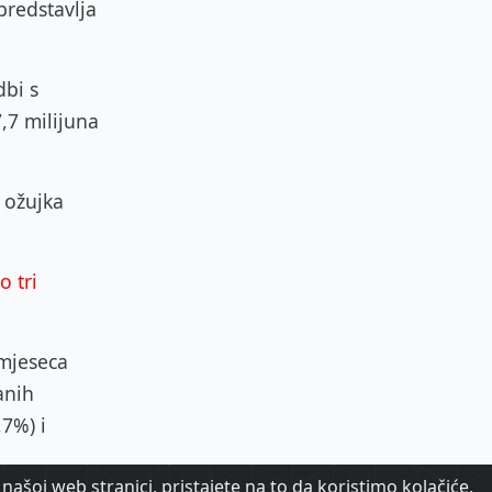
predstavlja
dbi s
7,7 milijuna
 ožujka
 tri
 mjeseca
anih
,7%) i
našoj web stranici, pristajete na to da koristimo kolačiće,