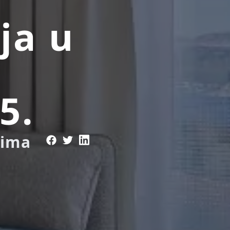
ja u
5.
cima