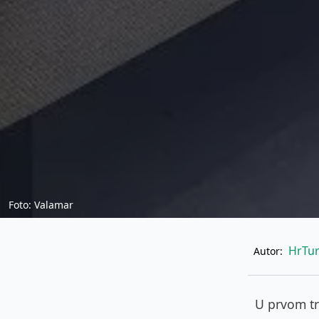
Foto: Valamar
HrTur
Autor:
U prvom tr