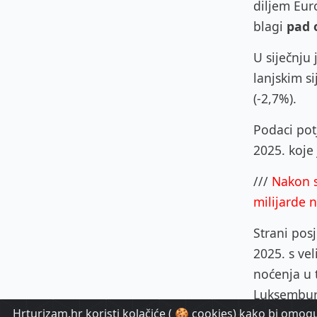
diljem Eur
blagi
pad 
U siječnju
lanjskim si
(-2,7%).
Podaci pot
2025. koje 
///
Nakon s
milijarde 
Strani posj
2025. s ve
noćenja u t
Luksembur
Hrturizam.hr koristi kolačiće ( 🍪 cookies) kako bi omoguć