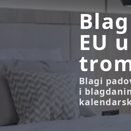
Blag
EU 
trom
Blagi pado
i blagdanim
kalendarsk