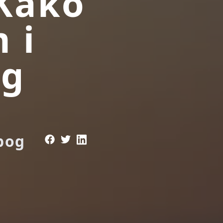
 Kako
 i
og
bog