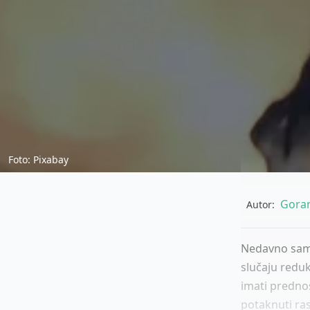
Foto: Pixabay
Goran
Autor:
Nedavno sam 
slučaju redukc
imati prednost
potaknuti ras