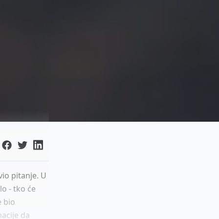
io pitanje. U
lo - tko će
e bio
nacije da