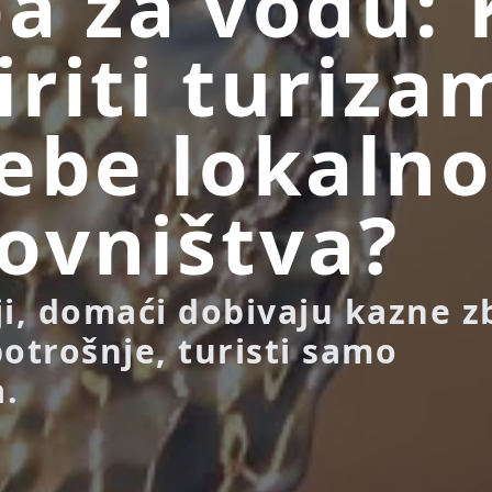
a za vodu:
riti turizam
ebe lokaln
ovništva?
ji, domaći dobivaju kazne z
potrošnje, turisti samo
.