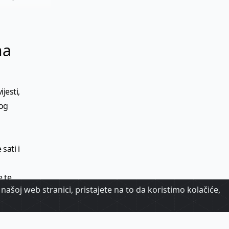
na
jesti,
kog
sati i
e te
našoj web stranici, pristajete na to da koristimo kolačiće,
je