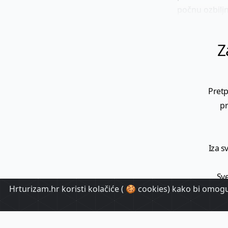
počnu ozbiljn
Z
Pretp
pr
Iza s
Sve
Hrturizam.hr koristi kolačiće ( 🍪 cookies) kako bi omoguć
T