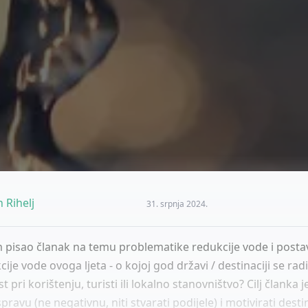
 Rihelj
31. srpnja 2024.
pisao članak na temu problematike redukcije vode i postav
ije vode ovoga ljeta - o kojoj god državi / destinaciji se radi
 pri korištenju, turisti ili lokalno stanovništvo? Cilj članka j
pravu (ne negativnu, niti stvarati podijele) i motivirati desti