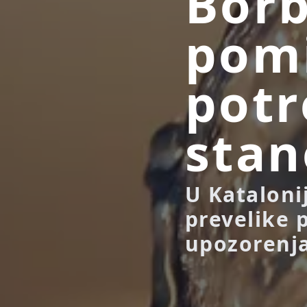
Borb
pomi
potr
stan
U Kataloni
prevelike 
upozorenja