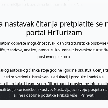
o razmišljati o izazovima koji nam dolaze. Na...
a nastavak čitanja pretplatite se 
portal HrTurizam
latom dobivate mogućnost svaki dan čitati turističke poslovne vi
iče, trendove, analize, intervjue i kolumne iz hrvatskog turistič
poslovnog sektora.
vakog autorskog članka stoje godine i godine iskustva, učenja te 
sati provedeni u istraživanju, edukaciji i produkciji sadržaja.
 s ciljem kako bi vam isporučili potpune i provjerene informacij
ili bolje korisničko iskustvo. Nastavljajući svoju posjetu na 
donijeli širi kontekst turističkih vijesti i trendova.
ali ne i osobne podatke
Prikaži više
Prihvati
o je vrijednost koju isporučujemo. Mi ćemo za tu vrijednost i dal