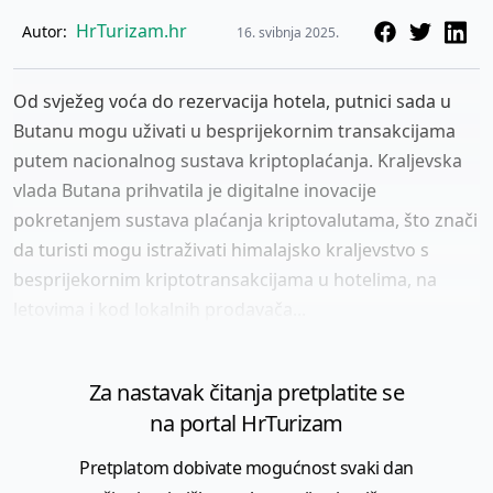
HrTurizam.hr
Autor:
16. svibnja 2025.
Od svježeg voća do rezervacija hotela, putnici sada u
Butanu mogu uživati ​​u besprijekornim transakcijama
putem nacionalnog sustava kriptoplaćanja. Kraljevska
vlada Butana prihvatila je digitalne inovacije
pokretanjem sustava plaćanja kriptovalutama, što znači
da turisti mogu istraživati ​​himalajsko kraljevstvo s
besprijekornim kriptotransakcijama u hotelima, na
letovima i kod lokalnih prodavača...
Za nastavak čitanja pretplatite se
na portal HrTurizam
Pretplatom dobivate mogućnost svaki dan