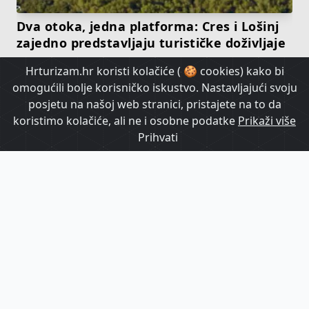
Dva otoka, jedna platforma: Cres i Lošinj
zajedno predstavljaju turističke doživljaje
Hrturizam.hr koristi kolačiće ( 🍪 cookies) kako bi
HrTurizam TV
omogućili bolje korisničko iskustvo. Nastavljajući svoju
posjetu na našoj web stranici, pristajete na to da
koristimo kolačiće, ali ne i osobne podatke
Prikaži više
Prihvati