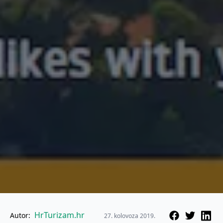
HrTurizam.hr
Autor:
27. kolovoza 2019.