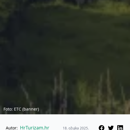
Foto: ETC (banner)
HrTurizam.hr
Autor:
18. ožujka 2025.