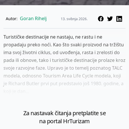
Goran Rihelj
Autor:
13. svibnja 2026.
Turističke destinacije ne nastaju, ne rastu i ne
propadaju preko noći. Kao što svaki proizvod na tržištu
ima svoj životni ciklus, od uvođenja, rasta i zrelosti do
pada ili obnove, tako i turističke destinacije prolaze kroz
svoje razvojne faze. Upravo je to temelj poznatog TALC
modela, odnosno Tourism Area Life Cycle modela, koji
je Richard Butler prvi put predstavio još 1980. godine, a
koji je dan...
Za nastavak čitanja pretplatite se
na portal HrTurizam