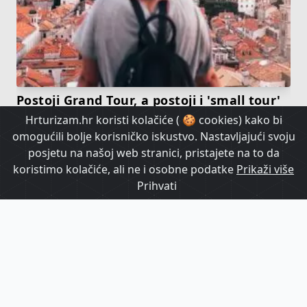
Postoji Grand Tour, a postoji i 'small tour'
koji je sve popularniji. O čemu je riječ?
Hrturizam.hr koristi kolačiće ( 🍪 cookies) kako bi
omogućili bolje korisničko iskustvo. Nastavljajući svoju
posjetu na našoj web stranici, pristajete na to da
HrTurizam TV
koristimo kolačiće, ali ne i osobne podatke
Prikaži više
Prihvati