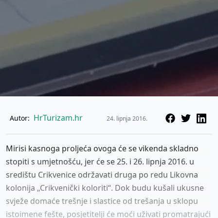
HrTurizam.hr
Autor:
24. lipnja 2016.
Mirisi kasnoga proljeća ovoga će se vikenda skladno
stopiti s umjetnošću, jer će se 25. i 26. lipnja 2016. u
središtu Crikvenice održavati druga po redu Likovna
kolonija „Crikvenički koloriti“. Dok budu kušali ukusne
svježe domaće trešnje i slastice od trešanja u sklopu
istoimene fešte, posjetitelji će moći uživati promatrajući