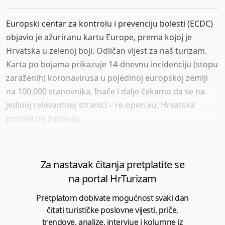
Europski centar za kontrolu i prevenciju bolesti (ECDC)
objavio je ažuriranu kartu Europe, prema kojoj je
Hrvatska u zelenoj boji. Odličan vijest za naš turizam.
Karta po bojama prikazuje 14-dnevnu incidenciju (stopu
zaraženih) koronavirusa u pojedinoj europskoj zemlji
na 100.000 stanovnika. Inače i dalje čekamo da se na
jedinoj relevantnoj stranici – re-open.eu, Hrvatska
podijeli po županija...
Za nastavak čitanja pretplatite se
na portal HrTurizam
Pretplatom dobivate mogućnost svaki dan
čitati turističke poslovne vijesti, priče,
trendove, analize, intervjue i kolumne iz