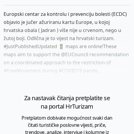
Europski centar za kontrolu i prevenciju bolesti (ECDC)
objavio je jučer ažuriranu kartu Europe, u kojoj
hrvatska obala ( Jadran ) više nije u crvenom, nego u
žutoj boji. Odlična je to vijest na hrvatski turizam.
#JustPublishedUpdated 🚦 maps are online!These
maps aim to support the @EUCouncil recommendation
on a coordinated approach to the restriction of
#FreeMovement during #COVID19 pande...
Za nastavak čitanja pretplatite se
na portal HrTurizam
Pretplatom dobivate mogućnost svaki dan
čitati turističke poslovne vijesti, priče,
trendove, analize, intervjue i kolumne iz