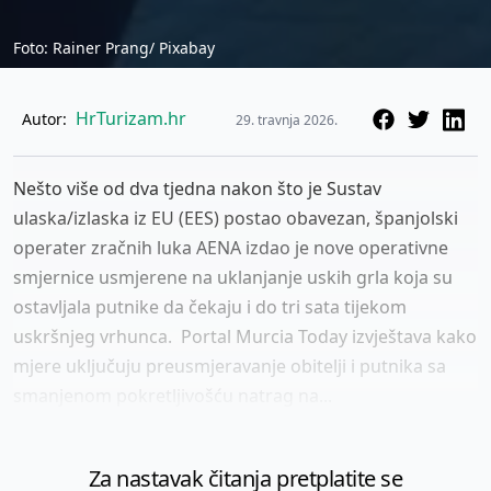
Foto: Rainer Prang/ Pixabay
HrTurizam.hr
Autor:
29. travnja 2026.
Nešto više od dva tjedna nakon što je Sustav
ulaska/izlaska iz EU (EES) postao obavezan, španjolski
operater zračnih luka AENA izdao je nove operativne
smjernice usmjerene na uklanjanje uskih grla koja su
ostavljala putnike da čekaju i do tri sata tijekom
uskršnjeg vrhunca. Portal Murcia Today izvještava kako
mjere uključuju preusmjeravanje obitelji i putnika sa
smanjenom pokretljivošću natrag na...
Za nastavak čitanja pretplatite se