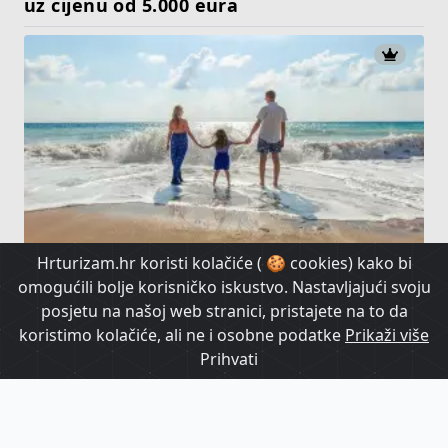
uz cijenu od 5.000 eura
Hrturizam.hr koristi kolačiće ( 🍪 cookies) kako bi
Algarve najpovoljniji, Hrvatska među
omogućili bolje korisničko iskustvo. Nastavljajući svoju
skupljima za obiteljski odmor
posjetu na našoj web stranici, pristajete na to da
koristimo kolačiće, ali ne i osobne podatke
Prikaži više
Prihvati
HrTurizam TV