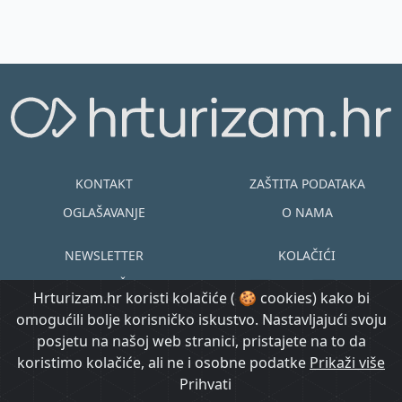
KONTAKT
ZAŠTITA PODATAKA
OGLAŠAVANJE
O NAMA
NEWSLETTER
KOLAČIĆI
UVJETI KORIŠTENJA
EN
HR
Hrturizam.hr koristi kolačiće ( 🍪 cookies) kako bi
omogućili bolje korisničko iskustvo. Nastavljajući svoju
© Copyright
posjetu na našoj web stranici, pristajete na to da
@ Created by
Prijavi se
2015.-2026.
koristimo kolačiće, ali ne i osobne podatke
Morgan Code
Prikaži više
Hrturizam.hr
Prihvati