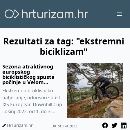
Ope
Rezultati za tag: "ekstremni
biciklizam"
Sezona atraktivnog
europskog
biciklističkog spusta
počinje u Velom
Lošinju
Ekstremno biciklističko
natjecanje, odnosno spust
IXS European Downhill Cup
Lošinj 2022. od 1. do 3.
travanja održat će se u
Velom Lošinju
HrTurizam.hr
30. ožujka 2022.