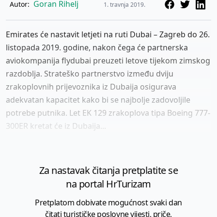
Goran Rihelj
Autor:
1. travnja 2019.
Emirates će nastavit letjeti na ruti Dubai – Zagreb do 26.
listopada 2019. godine, nakon čega će partnerska
aviokompanija flydubai preuzeti letove tijekom zimskog
razdoblja. Strateško partnerstvo između dviju
zrakoplovnih prijevoznika iz Dubaija osigurava
adekvatan kapacitet kako bi se najbolje zadovoljile
potrebe putnika. Let EK 129 zrakoplova tipa Boeing 777-
300ER kretat će iz Dubaija...
Za nastavak čitanja pretplatite se
na portal HrTurizam
Pretplatom dobivate mogućnost svaki dan
čitati turističke poslovne vijesti, priče,