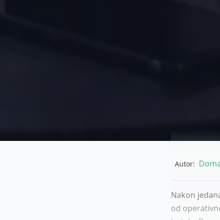
Doma
Autor:
Nakon jedanae
od operativno