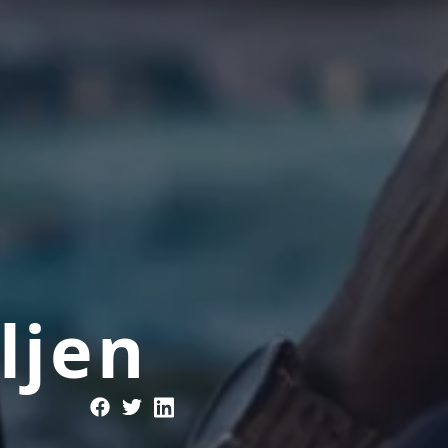
a
ljen