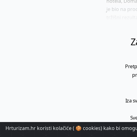
hotela, Domag
je bio na pro
tržišni rezult
Z
Pretp
pr
Iza s
Sve
Hrturizam.hr koristi kolačiće ( 🍪 cookies) kako bi omoguć