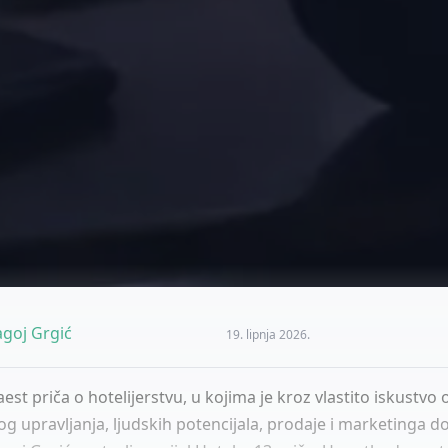
goj Grgić
19. lipnja 2026.
st priča o hotelijerstvu, u kojima je kroz vlastito iskustvo
g upravljanja, ljudskih potencijala, prodaje i marketinga do