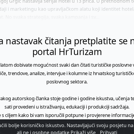
oj Grgić nastavlja serijal Hotel u 13 priča. U prethodnom 
daji i marketingu kao upravljačkom alatu koji identitet hote
at. No svaka strategija, svaka kampanja i sv...
a nastavak čitanja pretplatite se 
portal HrTurizam
latom dobivate mogućnost svaki dan čitati turističke poslovne vi
iče, trendove, analize, intervjue i kolumne iz hrvatskog turistič
poslovnog sektora.
vakog autorskog članka stoje godine i godine iskustva, učenja te 
sati provedeni u istraživanju, edukaciji i produkciji sadržaja.
 s ciljem kako bi vam isporučili potpune i provjerene informacij
donijeli širi kontekst turističkih vijesti i trendova.
ili bolje korisničko iskustvo. Nastavljajući svoju posjetu na 
ali ne i osobne podatke
Prikaži više
Prihvati