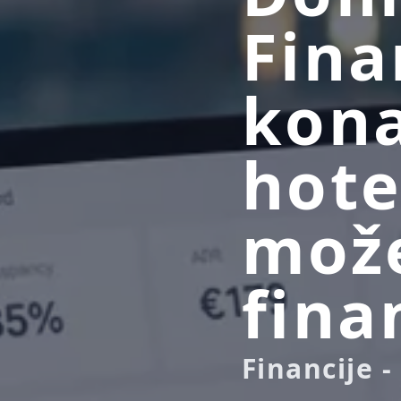
Fina
kona
hote
može
fina
Financije -