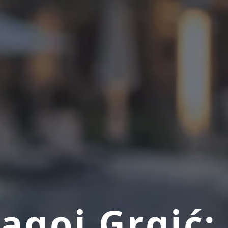
goj Grgić: