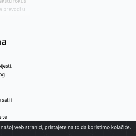
tekstu fokus
la prevodi u
na
jesti,
kog
sati i
e te
našoj web stranici, pristajete na to da koristimo kolačiće,