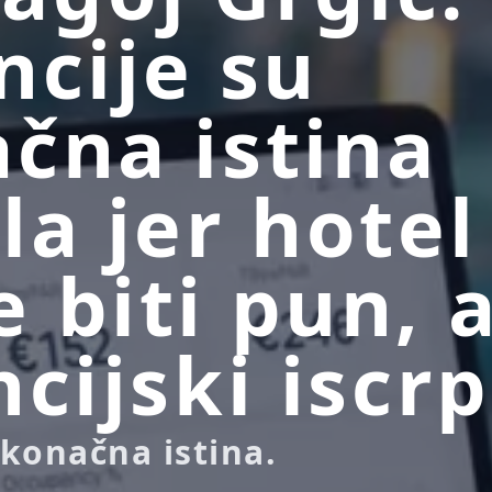
ncije su
čna istina
la jer hotel
 biti pun, 
ncijski iscrp
 konačna istina.