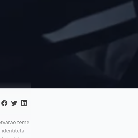
 otvarao teme
 identiteta