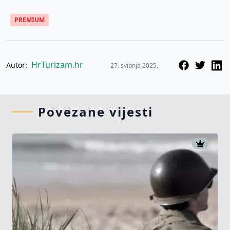
PREMIUM
HrTurizam.hr
Autor:
27. svibnja 2025.
Povezane vijesti