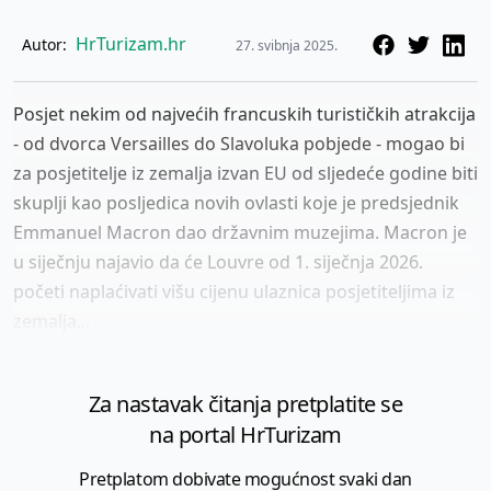
HrTurizam.hr
Autor:
27. svibnja 2025.
Posjet nekim od najvećih francuskih turističkih atrakcija
- od dvorca Versailles do Slavoluka pobjede - mogao bi
za posjetitelje iz zemalja izvan EU od sljedeće godine biti
skuplji kao posljedica novih ovlasti koje je predsjednik
Emmanuel Macron dao državnim muzejima. Macron je
u siječnju najavio da će Louvre od 1. siječnja 2026.
početi naplaćivati ​​višu cijenu ulaznica posjetiteljima iz
zemalja...
Za nastavak čitanja pretplatite se
na portal HrTurizam
Pretplatom dobivate mogućnost svaki dan