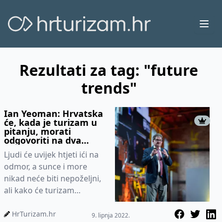
Ope
Rezultati za tag: "future
trends"
Ian Yeoman: Hrvatska
će, kada je turizam u
pitanju, morati
odgovoriti na dva
najvažnija izazova
Ljudi će uvijek htjeti ići na
odmor, a sunce i more
nikad neće biti nepoželjni,
ali kako će turizam
izgledati za 10 ili 20
godina? Tko će biti turisti...
HrTurizam.hr
9. lipnja 2022.