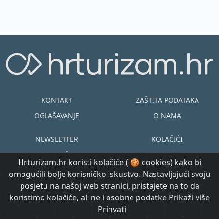
KONTAKT
ZAŠTITA PODATAKA
OGLAŠAVANJE
O NAMA
NEWSLETTER
KOLAČIĆI
UVJETI KORIŠTENJA
EN
HR
Hrturizam.hr koristi kolačiće ( 🍪 cookies) kako bi
omogućili bolje korisničko iskustvo. Nastavljajući svoju
© Copyright
posjetu na našoj web stranici, pristajete na to da
@ Created by
Prijavi se
2015.-2026.
koristimo kolačiće, ali ne i osobne podatke
Morgan Code
Prikaži više
Hrturizam.hr
Prihvati