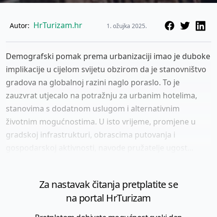
HrTurizam.hr
Autor:
1. ožujka 2025.
Demografski pomak prema urbanizaciji imao je duboke
implikacije u cijelom svijetu obzirom da je stanovništvo
gradova na globalnoj razini naglo poraslo. To je
zauzvrat utjecalo na potražnju za urbanim hotelima,
stanovima s dodatnom uslugom i alternativnim
životnim mogućnostima. U isto vrijeme, promjene u
gradskoj infrastrukturi, obrascima putovanja i
gospodarskoj aktivnosti, navode pružatelje ugost...
Za nastavak čitanja pretplatite se
na portal HrTurizam