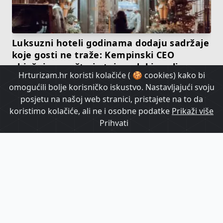
Luksuzni hoteli godinama dodaju sadržaje
koje gosti ne traže: Kempinski CEO
objašnjava zašto je taj model iscrpljen
Hrturizam.hr koristi kolačiće ( 🍪 cookies) kako bi
omogućili bolje korisničko iskustvo. Nastavljajući svoju
HrTurizam TV
posjetu na našoj web stranici, pristajete na to da
koristimo kolačiće, ali ne i osobne podatke
Prikaži više
Prihvati