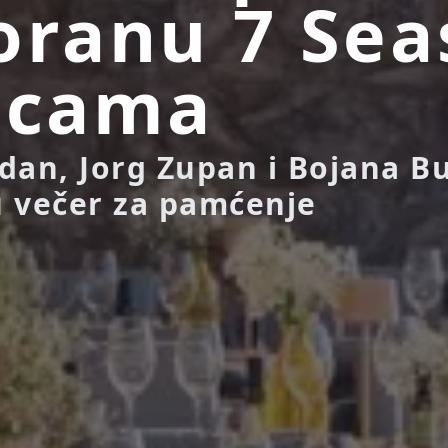
oranu 7 Sea
icama
dan, Jorg Zupan i Bojana B
 večer za pamćenje