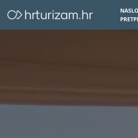
NASL
PRETP