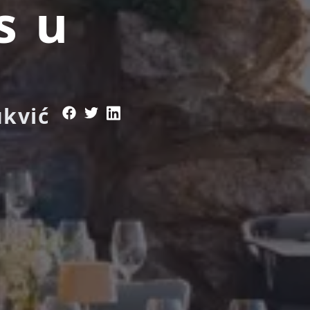
s u
ukvić