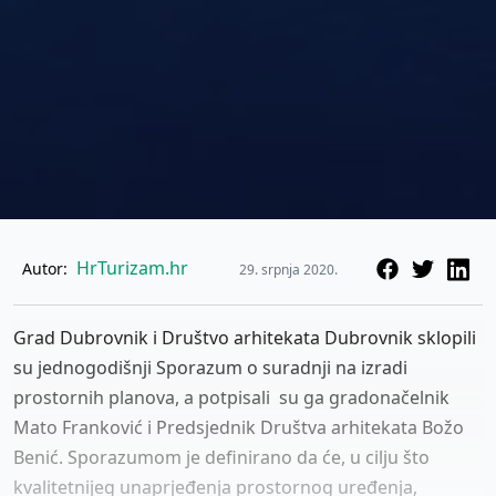
HrTurizam.hr
Autor:
29. srpnja 2020.
Grad Dubrovnik i Društvo arhitekata Dubrovnik sklopili
su jednogodišnji Sporazum o suradnji na izradi
prostornih planova, a potpisali su ga gradonačelnik
Mato Franković i Predsjednik Društva arhitekata Božo
Benić. Sporazumom je definirano da će, u cilju što
kvalitetnijeg unaprjeđenja prostornog uređenja,