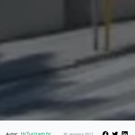
HrTurizam.hr
Autor:
30. prosinca 2017.