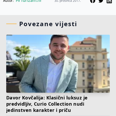
HrTurizam.hr
Autor:
30. prosinca 2017.
Povezane vijesti
Davor Kovčalija: Klasični luksuz je
predvidljiv, Curio Collection nudi
jedinstven karakter i priču