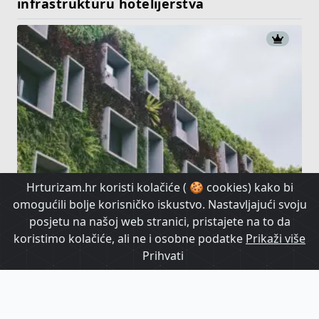
infrastrukturu hotelijerstva
Hrturizam.hr koristi kolačiće ( 🍪 cookies) kako bi
Zeleni fondovi - poluga koja u znatnom
omogućili bolje korisničko iskustvo. Nastavljajući svoju
opsegu podiže profitabilnost hotela
posjetu na našoj web stranici, pristajete na to da
koristimo kolačiće, ali ne i osobne podatke
Prikaži više
Prihvati
HrTurizam TV