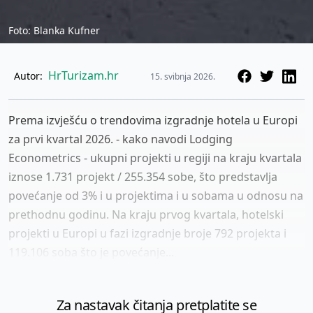
Foto: Blanka Kufner
HrTurizam.hr
Autor:
15. svibnja 2026.
Prema izvješću o trendovima izgradnje hotela u Europi
za prvi kvartal 2026. - kako navodi Lodging
Econometrics - ukupni projekti u regiji na kraju kvartala
iznose 1.731 projekt / 255.354 sobe, što predstavlja
povećanje od 3% i u projektima i u sobama u odnosu na
prethodnu godinu. Na kraju prvog kvartala, hotelski
projekti u Europi u fazi izgradnje broje 792 projekta i
119.106 soba što je povećanje...
Za nastavak čitanja pretplatite se