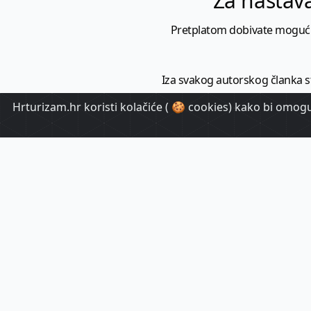
Za nastava
Pretplatom dobivate mogućnost
Iza svakog autorskog članka sto
Hrturizam.hr koristi kolačiće ( 🍪 cookies) kako bi omoguć
Sve s ciljem kako bi vam ispo
To je vrijednost koju ispor
HrTuri
Pr