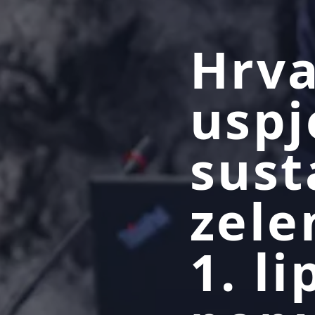
Hrva
uspj
sust
zele
1. l