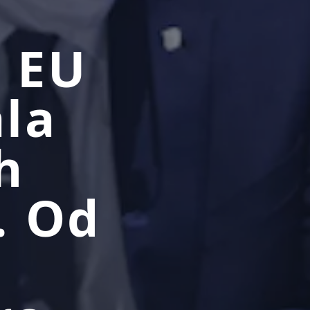
u EU
ala
h
. Od