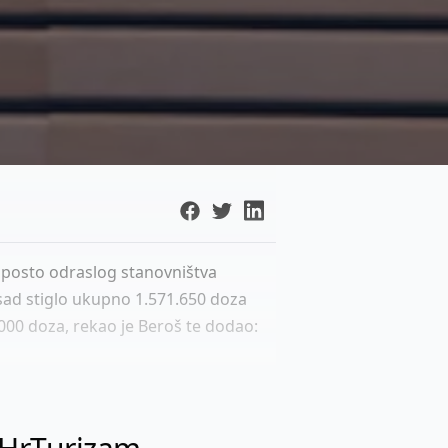
29 posto odraslog stanovništva
osad stiglo ukupno 1.571.650 doza
.000 doza, rekao je Beroš te dodao: