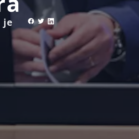
ra
 je
e