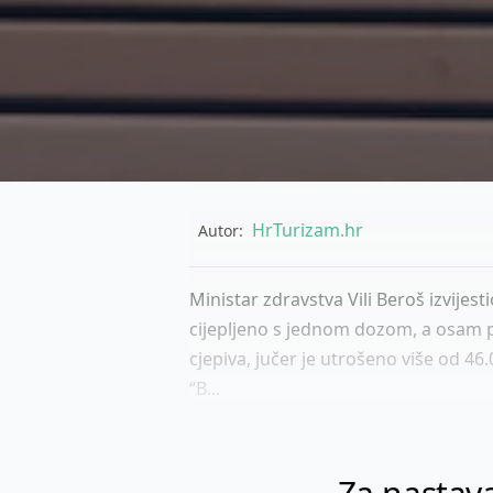
HrTurizam.hr
Autor:
Ministar zdravstva Vili Beroš izvije
cijepljeno s jednom dozom, a osam p
cjepiva, jučer je utrošeno više od 46
“B...