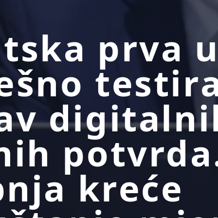
tska prva 
ešno testir
av digitalni
nih potvrda
ipnja kreće