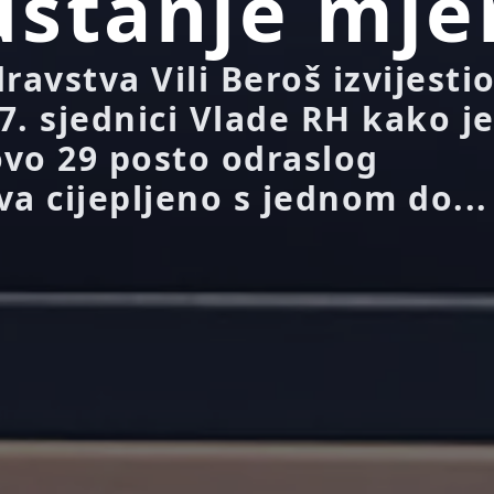
štanje mje
ravstva Vili Beroš izvijestio
7. sjednici Vlade RH kako j
vo 29 posto odraslog
va cijepljeno s jednom do...