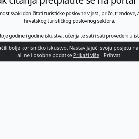
k čitanja pretplatite se na porta
 svaki dan čitati turističke poslovne vijesti, priče, trendove, a
hrvatskog turističkog poslovnog sektora.
je godine i godine iskustva, učenja te sati i sati provedeni u istr
sadržaja.
ili bolje korisničko iskustvo. Nastavljajući svoju posjetu na 
ručili potpune i provjerene informacije te donijeli širi kontekst t
ali ne i osobne podatke
Prikaži više
Prihvati
učujemo. Mi ćemo za tu vrijednost i dalje isporučivati kvalitetne
minimalno
1728 članaka godišnje
.
zam - vaš izvor informacija iz poslovnog svijeta hrvatskog t
etplatite se na sadržaj vodećeg turističkog b2b medija u Hrvatsk
Započni s
pretplatom