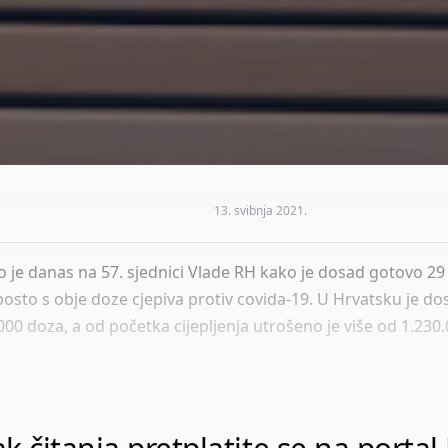
13. svibnja 2021.
stio je danas na 57. sjednici Vlade RH kako je dosad gotovo 
osto s obje doze cjepiva protiv covida-19. U Hrvatsku je d
.000 doza, a od početka cijepljenja utrošeno je više od 1.230