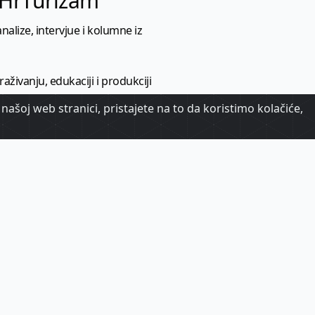
l HrTurizam
nalize, intervjue i kolumne iz
aživanju, edukaciji i produkciji
našoj web stranici, pristajete na to da koristimo kolačiće,
urističkih vijesti i trendova.
 turističke informacije kroz
urizma.
oj.