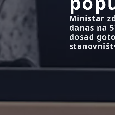
popu
Ministar zd
danas na 5
dosad goto
stanovništ