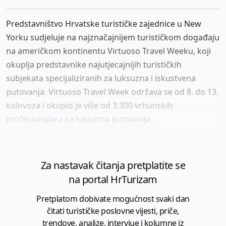
Predstavništvo Hrvatske turističke zajednice u New
Yorku sudjeluje na najznačajnijem turističkom događaju
na američkom kontinentu Virtuoso Travel Weeku, koji
okuplja predstavnike najutjecajnijih turističkih
subjekata specijaliziranih za luksuzna i iskustvena
putovanja. Virtuoso Travel Week održava se od 8. do 13.
kolovoza i okupio je više od 3.300 vrhunskih
profesionalaca za luksuzna putovanja...
Za nastavak čitanja pretplatite se
na portal HrTurizam
Pretplatom dobivate mogućnost svaki dan
čitati turističke poslovne vijesti, priče,
trendove, analize, intervjue i kolumne iz