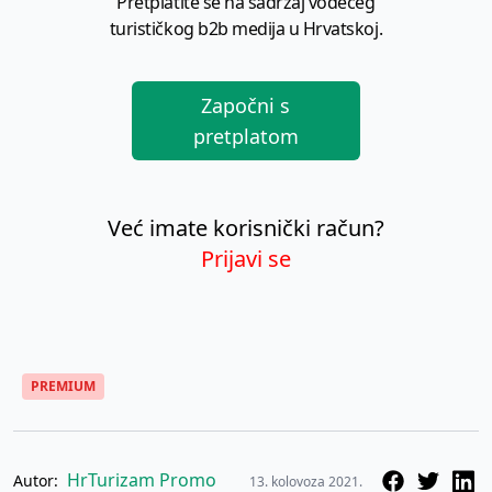
Pretplatite se na sadržaj vodećeg
turističkog b2b medija u Hrvatskoj.
Započni s
pretplatom
Već imate korisnički račun?
Prijavi se
PREMIUM
HrTurizam Promo
Autor:
13. kolovoza 2021.