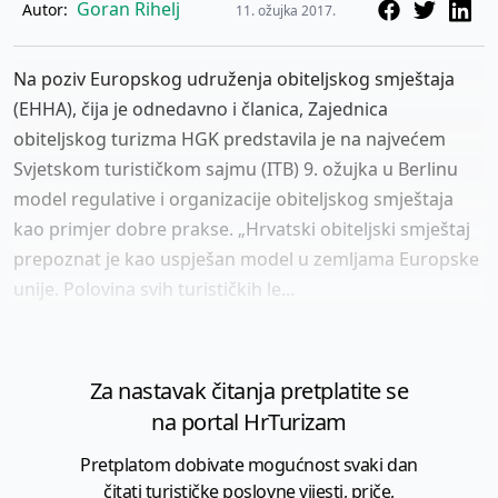
Goran Rihelj
Autor:
11. ožujka 2017.
Na poziv Europskog udruženja obiteljskog smještaja
(EHHA), čija je odnedavno i članica, Zajednica
obiteljskog turizma HGK predstavila je na najvećem
Svjetskom turističkom sajmu (ITB) 9. ožujka u Berlinu
model regulative i organizacije obiteljskog smještaja
kao primjer dobre prakse. „Hrvatski obiteljski smještaj
prepoznat je kao uspješan model u zemljama Europske
unije. Polovina svih turističkih le...
Za nastavak čitanja pretplatite se
na portal HrTurizam
Pretplatom dobivate mogućnost svaki dan
čitati turističke poslovne vijesti, priče,