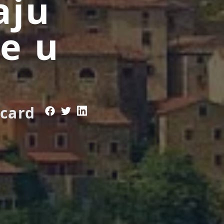
aju
e u
rcard