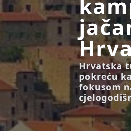
kamp
jača
Hrva
Hrvatska t
pokreću ka
fokusom na
cjelogodiš