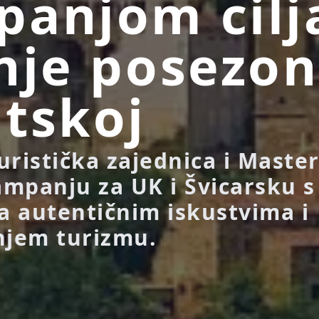
anjom cilj
nje posezon
tskoj
uristička zajednica i Maste
mpanju za UK i Švicarsku s
 autentičnim iskustvima i
njem turizmu.