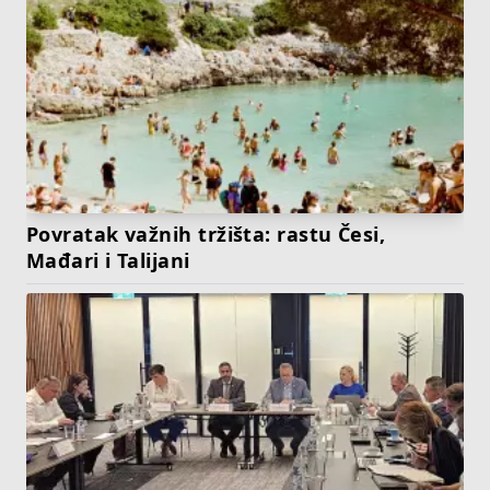
Povratak važnih tržišta: rastu Česi,
Mađari i Talijani