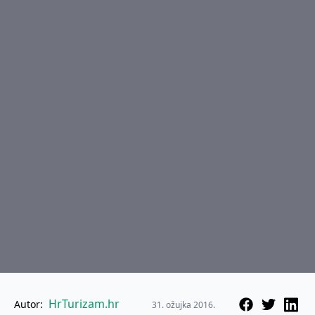
HrTurizam.hr
Autor:
31. ožujka 2016.