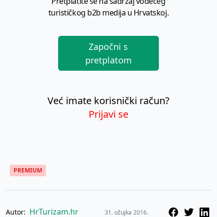
Pretplatite se na sadržaj vodećeg
turističkog b2b medija u Hrvatskoj.
Započni s
pretplatom
Već imate korisnički račun?
Prijavi se
PREMIUM
HrTurizam.hr
Autor:
31. ožujka 2016.