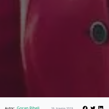
Goran Rihelj
Autor:
26. travnja 2019.