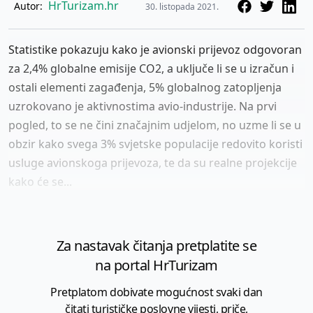
HrTurizam.hr
Autor:
30. listopada 2021.
Statistike pokazuju kako je avionski prijevoz odgovoran
za 2,4% globalne emisije CO2, a uključe li se u izračun i
ostali elementi zagađenja, 5% globalnog zatopljenja
uzrokovano je aktivnostima avio-industrije. Na prvi
pogled, to se ne čini značajnim udjelom, no uzme li se u
obzir kako svega 3% svjetske populacije redovito koristi
usluge avionskoga prijevoza, te da su realne projekcije
kako će se...
Za nastavak čitanja pretplatite se
na portal HrTurizam
Pretplatom dobivate mogućnost svaki dan
čitati turističke poslovne vijesti, priče,