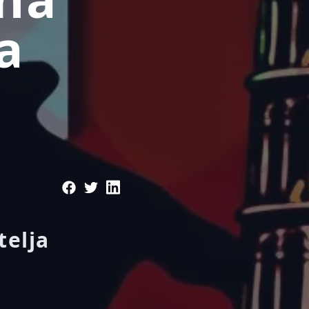
a
telja