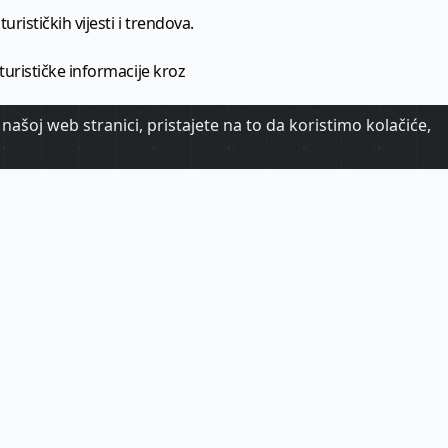
urističkih vijesti i trendova.
 turističke informacije kroz
našoj web stranici, pristajete na to da koristimo kolačiće,
urizma.
oj.