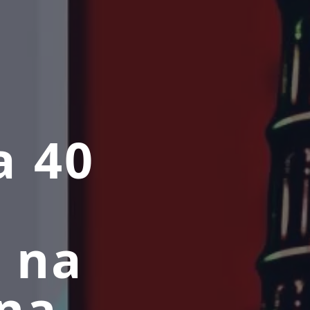
a 40
 na
una