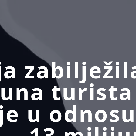
ja zabilježil
juna turista
e u odnosu
. - 13 milij