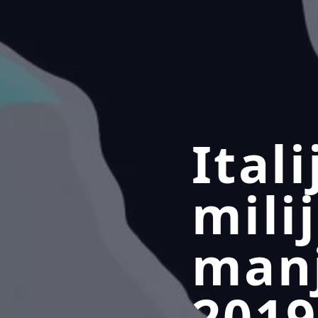
Itali
mili
manj
2019