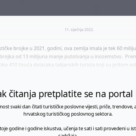
11. siječnja 2022.
rističke brojke u 2021. godini, ova zemlja imala je tek 60 mili
e i brojka od 13 milijuna manje putotvanja u inozemstvo. Pre
ko 410 tisuća dolazaka talijanskih turista koji su pritom ostv
k čitanja pretplatite se na porta
 svaki dan čitati turističke poslovne vijesti, priče, trendove, a
hrvatskog turističkog poslovnog sektora.
je godine i godine iskustva, učenja te sati i sati provedeni u istr
sadržaja.