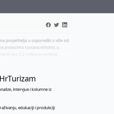
juna posjetitelja u usporedbi s više od
ma podacima sustava eVisitor, u
arili oko 2,2 milijuna noćenja...
l HrTurizam
nalize, intervjue i kolumne iz
aživanju, edukaciji i produkciji