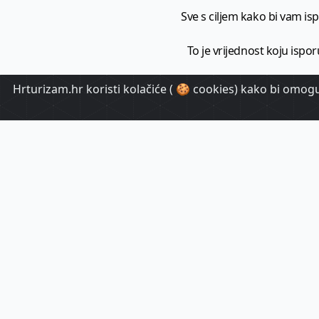
Sve s ciljem kako bi vam ispo
To je vrijednost koju ispor
Hrturizam.hr koristi kolačiće ( 🍪 cookies) kako bi omoguć
HrTuri
Pr