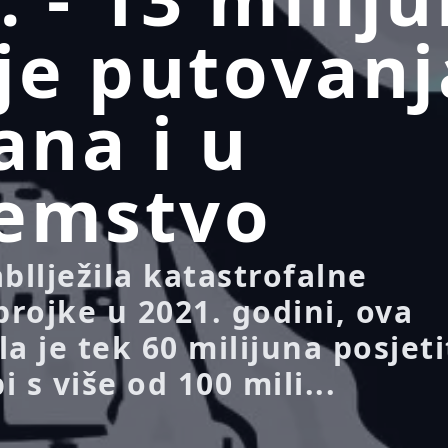
e putovanj
jana i u
zemstvo
zabllježila katastrofalne
brojke u 2021. godini, ova
a je tek 60 milijuna posjeti
 s više od 100 mili...