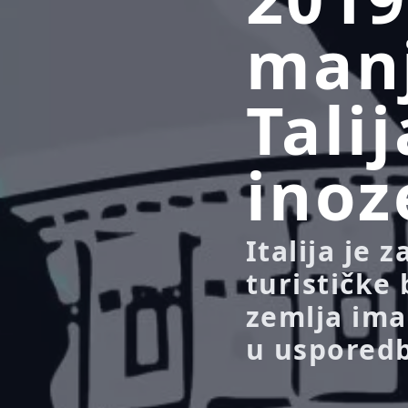
manj
Tali
ino
Italija je 
turističke 
zemlja imal
u usporedbi