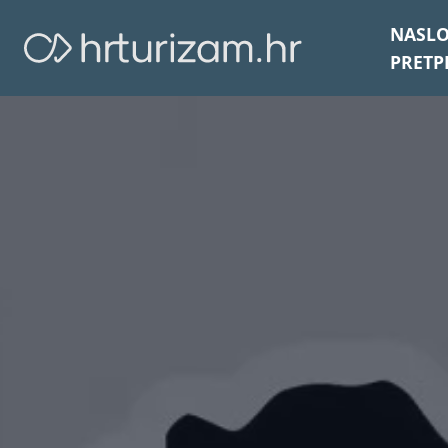
NASL
PRETP