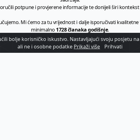
ručili potpune i provjerene informacije te donijeli širi kontekst t
učujemo. Mi ćemo za tu vrijednost i dalje isporučivati kvalitetne
minimalno
1728 članaka godišnje
.
ili bolje korisničko iskustvo. Nastavljajući svoju posjetu na 
zam - vaš izvor informacija iz poslovnog svijeta hrvatskog t
ali ne i osobne podatke
Prikaži više
Prihvati
etplatite se na sadržaj vodećeg turističkog b2b medija u Hrvatsk
Započni s
pretplatom
Već imate korisnički račun?
Prijavi se