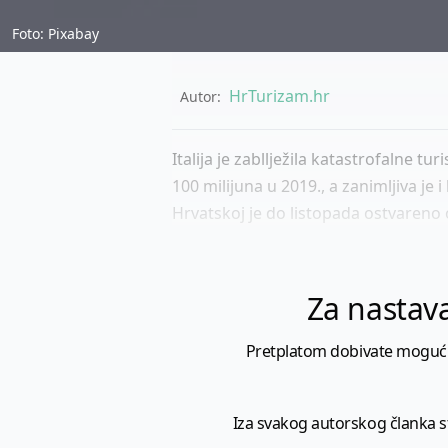
Foto: Pixabay
HrTurizam.hr
Autor:
Italija je zabllježila katastrofalne tu
100 milijuna u 2019., a zanimljiva j
Hrvatskoj je do listopada ostvareno o
Za nastava
Pretplatom dobivate mogućnost
Iza svakog autorskog članka sto