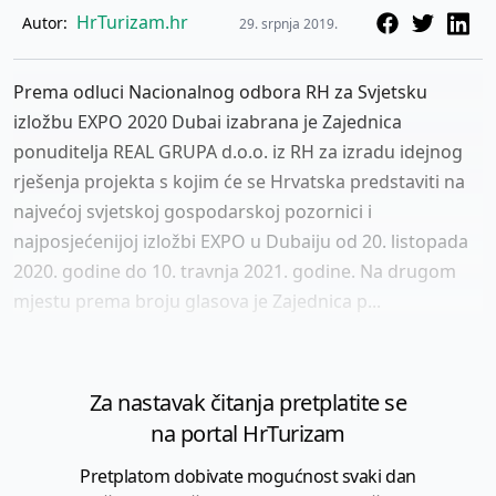
HrTurizam.hr
Autor:
29. srpnja 2019.
Prema odluci Nacionalnog odbora RH za Svjetsku
izložbu EXPO 2020 Dubai izabrana je Zajednica
ponuditelja REAL GRUPA d.o.o. iz RH za izradu idejnog
rješenja projekta s kojim će se Hrvatska predstaviti na
najvećoj svjetskoj gospodarskoj pozornici i
najposjećenijoj izložbi EXPO u Dubaiju od 20. listopada
2020. godine do 10. travnja 2021. godine. Na drugom
mjestu prema broju glasova je Zajednica p...
Za nastavak čitanja pretplatite se
na portal HrTurizam
Pretplatom dobivate mogućnost svaki dan