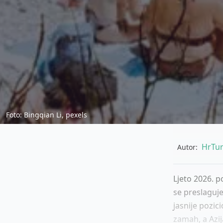
Foto: Bingqian Li, pexels
HrTur
Autor:
Ljeto 2026. p
se preslaguje
jasnije pozi
zamah, a Azij