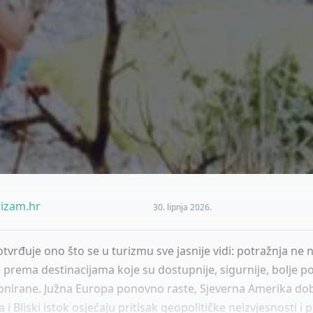
izam.hr
30. lipnja 2026.
otvrđuje ono što se u turizmu sve jasnije vidi: potražnja ne 
 prema destinacijama koje su dostupnije, sigurnije, bolje p
cionirane. Južna Europa ponovno raste, Sjeverna Amerika do
a i Bliski istok osjećaju pritisak geopolitičke neizvjesnosti i