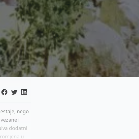
nestaje, nego
ovezane i
biva dodatni
 promjena u