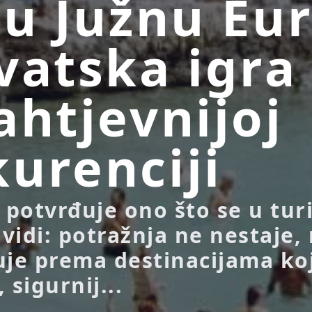
ju Južnu Eu
vatska igra
ahtjevnijoj
urenciji
. potvrđuje ono što se u tu
 vidi: potražnja ne nestaje,
uje prema destinacijama ko
 sigurnij...