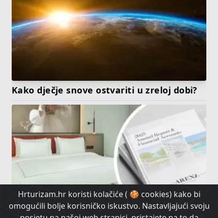
Kako dječje snove ostvariti u zreloj dobi?
Hrturizam.hr koristi kolačiće ( 🍪 cookies) kako bi
omogućili bolje korisničko iskustvo. Nastavljajući svoju
posjetu na našoj web stranici, pristajete na to da