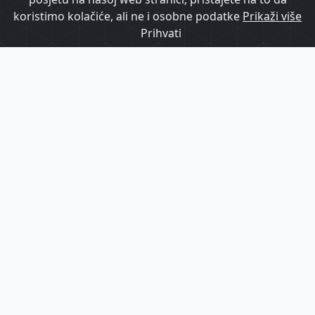
Arena Hospitality Group ostvarila
koristimo kolačiće, ali ne i osobne podatke
Prikaži više
rekordne prihode: Hrvatska kao ključni
Prihvati
pokretač rasta
HrTurizam TV