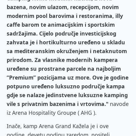
bazena, novim ulazom, recepcijom, novim
modernim pool barovima i restoranima, illy
caffe barom te animacijskim i sportskim
sadržajima. Cijelo područje investicijskog
zahvata je i hortikulturno uređeno u skladu
sa mediteranskim okruženjem i netaknutom
prirodom. Za vlasnike modernih kampera
uređene su prostrane parcele na najboljim
“Premium” pozicijama uz more. Ove je godine
potpuno uređeno luksuzno područje kampa
gdje se nalaze jedinstvene luksuzne kamping
vile s privatnim bazenima i vrtovima."
navode
iz Arena Hospitality Groupe ( AHG ).
Inače, kamp Arena Grand Kažela je i ove
godine, devetu godinu zaredom, nositelj