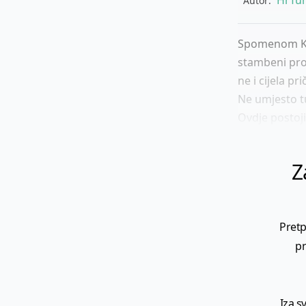
Autor:
Spomenom Kan
stambeni prob
ne i cijela p
Ne umjesto tu
Ovdje postoji
Z
Pretp
pr
Iza s