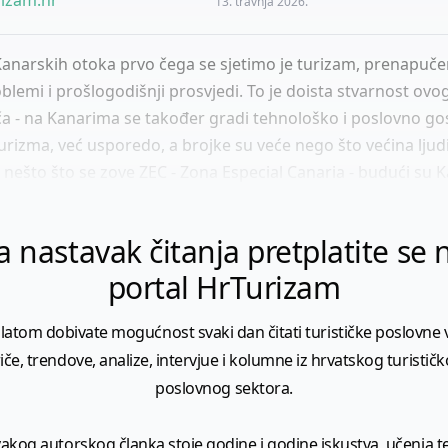
13. travnja 2026.
arskih otoka prvo čega se sjetimo je turizam, prenapuče
lemi i prošlogodišnji prosvjedi. To je doista stvarnost ovog
riča - na Kanarima se također gradi tehnološko i poslovno g
rizma, već usporedo, a brojke su veće nego što većina ljudi
 nešto što se zove ZEC - Zona Especial Canaria - budući su Ka
a nastavak čitanja pretplatite se 
portal HrTurizam
latom dobivate mogućnost svaki dan čitati turističke poslovne vi
iče, trendove, analize, intervjue i kolumne iz hrvatskog turistič
poslovnog sektora.
vakog autorskog članka stoje godine i godine iskustva, učenja te 