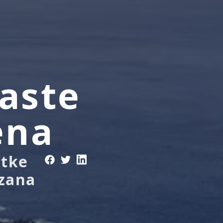
aste
ena
rtke
ezana