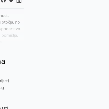
nost,
 otočja, no
ospodarstvo.
 pomišlja.
...
na
jesti,
kog
sati i