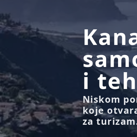
Kana
samo
i te
Niskom po
koje otvar
za turizam