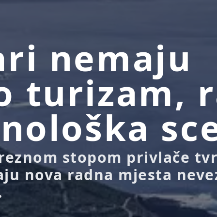
ri nemaju
 turizam, r
hnološka sc
reznom stopom privlače tv
aju nova radna mjesta nev
.