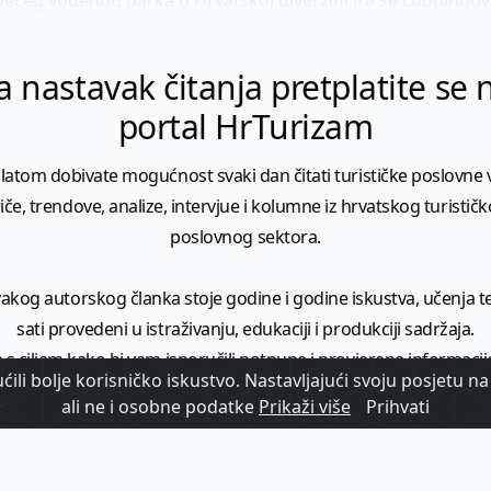
a nastavak čitanja pretplatite se 
portal HrTurizam
latom dobivate mogućnost svaki dan čitati turističke poslovne vi
iče, trendove, analize, intervjue i kolumne iz hrvatskog turistič
poslovnog sektora.
vakog autorskog članka stoje godine i godine iskustva, učenja te 
sati provedeni u istraživanju, edukaciji i produkciji sadržaja.
 s ciljem kako bi vam isporučili potpune i provjerene informacij
ili bolje korisničko iskustvo. Nastavljajući svoju posjetu na 
donijeli širi kontekst turističkih vijesti i trendova.
ali ne i osobne podatke
Prikaži više
Prihvati
o je vrijednost koju isporučujemo. Mi ćemo za tu vrijednost i dal
učivati kvalitetne turističke informacije kroz minimalno
1728 čl