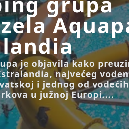
ing grupa
zela Aquap
alandia
upa je objavila kako preuz
stralandia, najvećeg vode
vatskoj i jednog od vodeći
rkova u južnoj Europi....