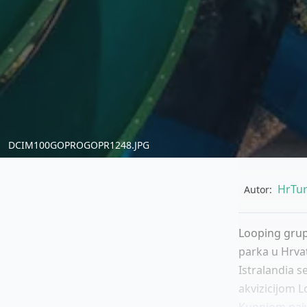
DCIM100GOPROGOPR1248.JPG
HrTur
Autor:
Looping grup
parka u Hrva
Istralandia s
akvizicijom L
Kupnjom najv