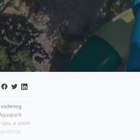
g vodenog
 Aquapark
grupu, a ovom
 godišnje.
..