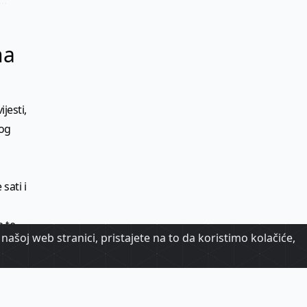
na
jesti,
kog
sati i
e te
našoj web stranici, pristajete na to da koristimo kolačiće,
je
anaka