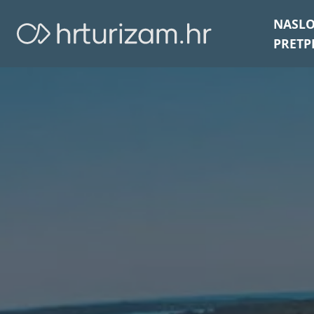
NASL
PRETP