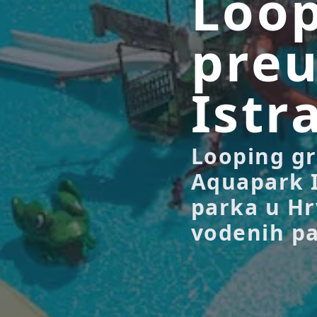
Loop
preu
Istr
Looping gr
Aquapark I
parka u Hr
vodenih pa