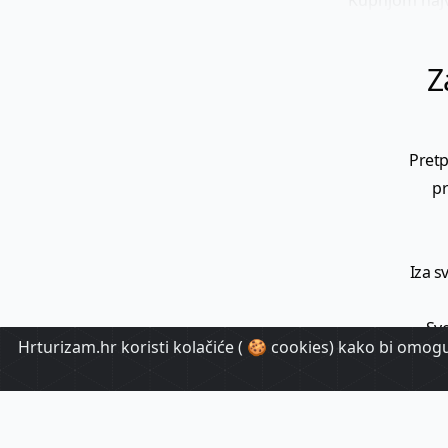
Z
Pretp
pr
Iza s
Sve
Hrturizam.hr koristi kolačiće ( 🍪 cookies) kako bi omoguć
T
ispor