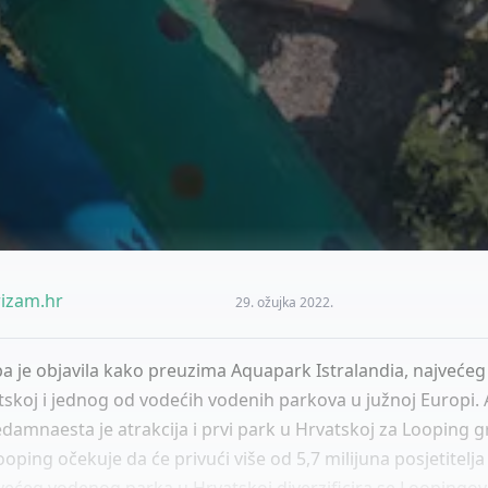
izam.hr
29. ožujka 2022.
a je objavila kako preuzima Aquapark Istralandia, najveće
tskoj i jednog od vodećih vodenih parkova u južnoj Europi.
edamnaesta je atrakcija i prvi park u Hrvatskoj za Looping 
ooping očekuje da će privući više od 5,7 milijuna posjetitelja
ećeg vodenog parka u Hrvatskoj diverzificira se Loopingov.