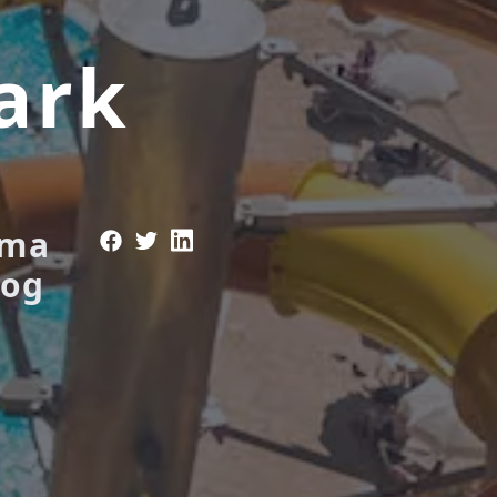
ark
ima
nog
h