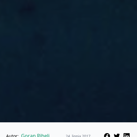
Goran Rihelj
Autor:
24. lipnja 2017.