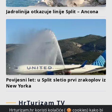
Jadrolinija otkazuje linije Split – Ancona
Povijesni let: u Split sletio prvi zrakoplov iz
New Yorka
HrTurizam TV
Hrturizam.hr koristi kolačiće ( 🍪 cookies) kako bi