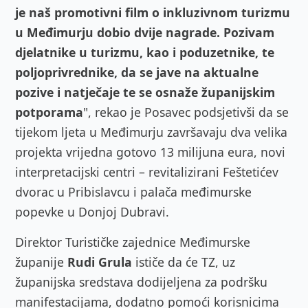
je naš promotivni film o inkluzivnom turizmu
u Međimurju dobio dvije nagrade. Pozivam
djelatnike u turizmu, kao i poduzetnike, te
poljoprivrednike, da se jave na aktualne
pozive i natječaje te se osnaže županijskim
potporama
", rekao je Posavec podsjetivši da se
tijekom ljeta u Međimurju završavaju dva velika
projekta vrijedna gotovo 13 milijuna eura, novi
interpretacijski centri – revitalizirani Feštetićev
dvorac u Pribislavcu i palača međimurske
popevke u Donjoj Dubravi.
Direktor Turističke zajednice Međimurske
županije
Rudi Grula
ističe da će TZ, uz
županijska sredstava dodijeljena za podršku
manifestacijama, dodatno pomoći korisnicima