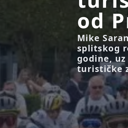
od P
Mike Saran
splitskog r
godine, uz
turističke 