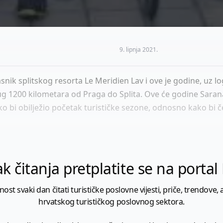
9. lipnja 2021.
asnik splitskog resorta Le Meridien Lav i ove je godine, uz l
 1200 kilometara od Praga do Splita. Ove će godine Sarana, k
ko bi obilježio početak turističke sezone, odnosno kako bi
k čitanja pretplatite se na porta
 svaki dan čitati turističke poslovne vijesti, priče, trendove, a
hrvatskog turističkog poslovnog sektora.