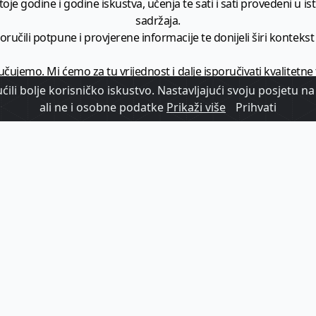
je godine i godine iskustva, učenja te sati i sati provedeni u istr
sadržaja.
ručili potpune i provjerene informacije te donijeli širi kontekst t
učujemo. Mi ćemo za tu vrijednost i dalje isporučivati kvalitetne
minimalno
1728 članaka godišnje
.
ili bolje korisničko iskustvo. Nastavljajući svoju posjetu na 
ali ne i osobne podatke
Prikaži više
Prihvati
zam - vaš izvor informacija iz poslovnog svijeta hrvatskog t
etplatite se na sadržaj vodećeg turističkog b2b medija u Hrvatsk
Započni s
pretplatom
Već imate korisnički račun?
Prijavi se