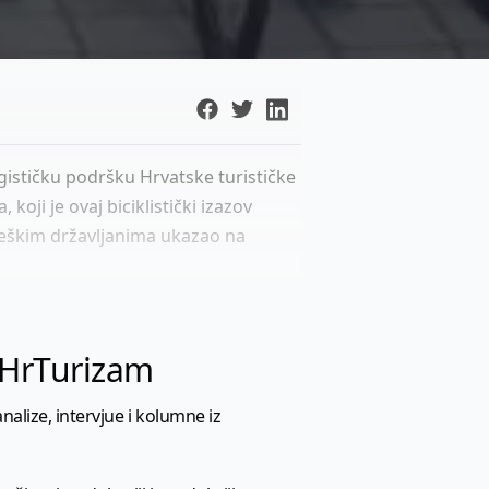
ogističku podršku Hrvatske turističke
oji je ovaj biciklistički izazov
 češkim državljanima ukazao na
l HrTurizam
nalize, intervjue i kolumne iz