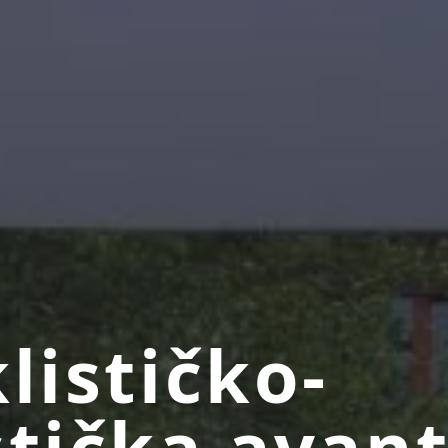
klističko-
stička avan