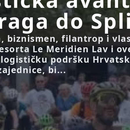
raga do Spl
, biznismen, filantrop i vla
esorta Le Meridien Lav i ov
 logističku podršku Hrvats
zajednice, bi...