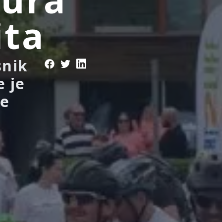
ita
snik
e je
ke