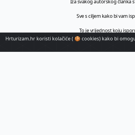
Iza svakog autorskog članka sto
Sve s ciljem kako bi vam ispo
To je vrijednost koju ispor
Hrturizam.hr koristi kolačiće ( 🍪 cookies) kako bi omoguć
HrTuri
Pr