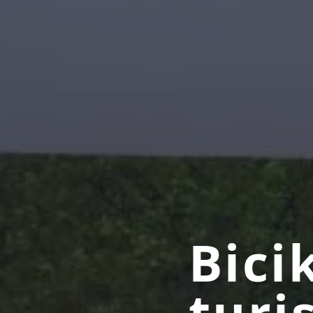
Bici
turi