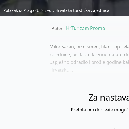
Polazak iz Praga<br>Izvor: Hrvatska turstička zajednica
HrTurizam Promo
Autor:
Mike Saran, biznismen, filantrop i vl
zajednice, biciklom krenuo na put dug
uspješno odradio i prošle godine ka
Hrvatsku...
Za nastava
Pretplatom dobivate mogućnost