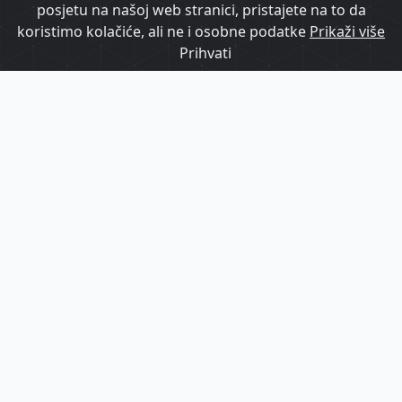
posjetu na našoj web stranici, pristajete na to da
koristimo kolačiće, ali ne i osobne podatke
Prikaži više
Prihvati
Croatia Airlines proširio flotu 11.
zrakoplovom Airbus A220
Croatia Airlines preuzeo prvi Airbus A220 u