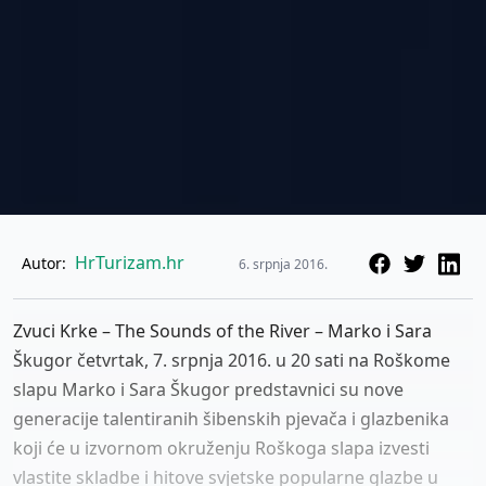
HrTurizam.hr
Autor:
6. srpnja 2016.
Zvuci Krke – The Sounds of the River – Marko i Sara
Škugor četvrtak, 7. srpnja 2016. u 20 sati na Roškome
slapu Marko i Sara Škugor predstavnici su nove
generacije talentiranih šibenskih pjevača i glazbenika
koji će u izvornom okruženju Roškoga slapa izvesti
vlastite skladbe i hitove svjetske popularne glazbe u