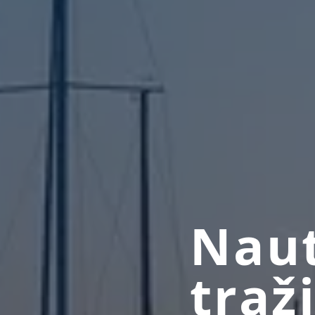
Naut
traž