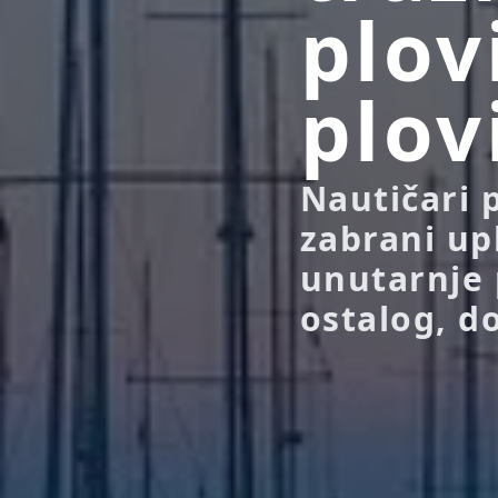
plov
plov
Nautičari 
zabrani up
unutarnje 
ostalog, d