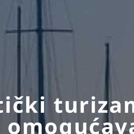
ički turiza
i omogućav