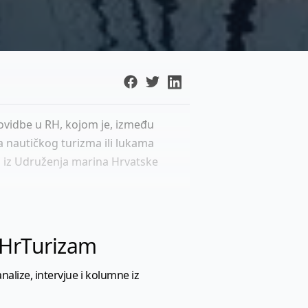
lovidbe u RH, kojom je, između
a nautičkog turizma ili lukama
u iz Udruženja marina Hrvatske
l HrTurizam
nalize, intervjue i kolumne iz