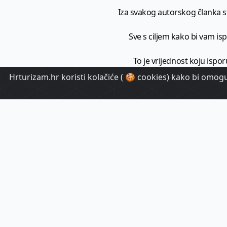
Iza svakog autorskog članka sto
Sve s ciljem kako bi vam ispo
To je vrijednost koju ispor
Hrturizam.hr koristi kolačiće ( 🍪 cookies) kako bi omoguć
HrTuri
Pr