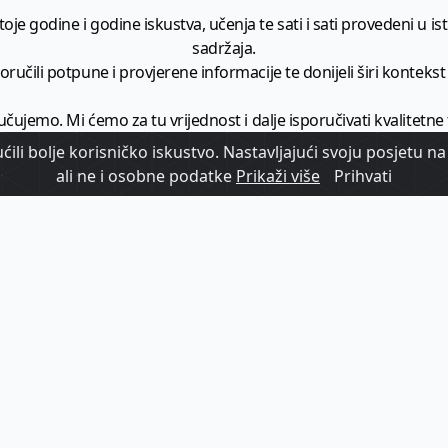
je godine i godine iskustva, učenja te sati i sati provedeni u istr
sadržaja.
ručili potpune i provjerene informacije te donijeli širi kontekst t
učujemo. Mi ćemo za tu vrijednost i dalje isporučivati kvalitetne
minimalno
1728 članaka godišnje
.
ili bolje korisničko iskustvo. Nastavljajući svoju posjetu na 
ali ne i osobne podatke
Prikaži više
Prihvati
zam - vaš izvor informacija iz poslovnog svijeta hrvatskog t
etplatite se na sadržaj vodećeg turističkog b2b medija u Hrvatsk
Započni s
pretplatom
Već imate korisnički račun?
Prijavi se