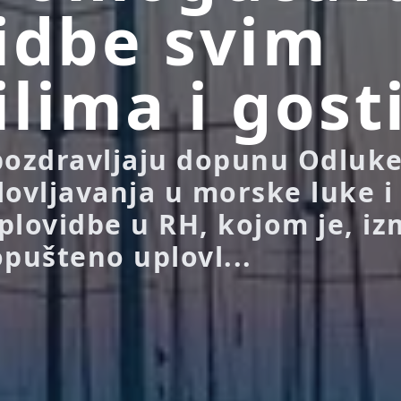
idbe svim
ilima i gos
pozdravljaju dopunu Odluke
lovljavanja u morske luke i
plovidbe u RH, kojom je, i
opušteno uplovl...