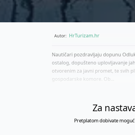
HrTurizam.hr
Autor:
Nautičari pozdravljaju dopunu Odluk
ostalog, dopušteno uplovljavanje jah
otvorenim za javni promet, te svih 
gospodarske komore. Ob...
Za nastava
Pretplatom dobivate mogućnost