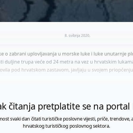
8. svibnja 2020.
e o zabrani uplovljavanja u morske luke i luke unutarnje p
ti duljine trupa veće od 24 metra na vez u hrvatskim lukam
plovila pod hrvatskom zastavom, javljaju u svojem priopćenj
k čitanja pretplatite se na porta
 svaki dan čitati turističke poslovne vijesti, priče, trendove, a
hrvatskog turističkog poslovnog sektora.