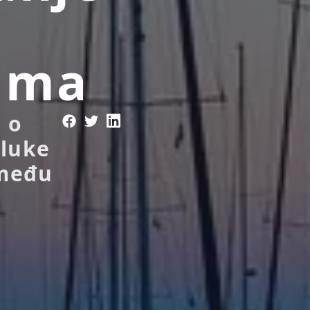
tima
 o
 luke
zmeđu