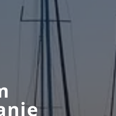
m
anje