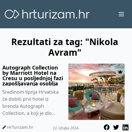
Ope
Rezultati za tag: "Nikola
Avram"
Autograph Collection
by Marriott Hotel na
Cresu u posljednjoj fazi
zapošljavanja osoblja
Sredinom lipnja Hrvatska
će dobiti prvi hotel iz
brenda Autograph
Collection, a koji je dio
najvećeg i najprestižnijeg
hotelskog lanca Marriott
HrTurizam.hr
22. ožujka 2024.