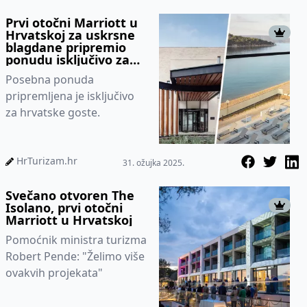
Intern...
Prvi otočni Marriott u
Hrvatskoj za uskrsne
blagdane pripremio
ponudu isključivo za
domaće goste.
Posebna ponuda
pripremljena je isključivo
za hrvatske goste.
HrTurizam.hr
31. ožujka 2025.
Svečano otvoren The
Isolano, prvi otočni
Marriott u Hrvatskoj
Pomoćnik ministra turizma
Robert Pende: "Želimo više
ovakvih projekata"