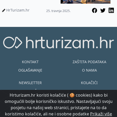
HrTurizam.hr
25. travnja 2025.
KONTAKT
ZAŠTITA PODATAKA
OGLAŠAVANJE
O NAMA
NEWSLETTER
KOLAČIĆI
UVJETI KORIŠTENJA
EN
HR
Hrturizam.hr koristi kolačiće ( 🍪 cookies) kako bi
omogućili bolje korisničko iskustvo. Nastavljajući svoju
© Copyright
posjetu na našoj web stranici, pristajete na to da
@ Created by
Prijavi se
2015.-2026.
koristimo kolačiće, ali ne i osobne podatke
Prikaži više
Morgan Code