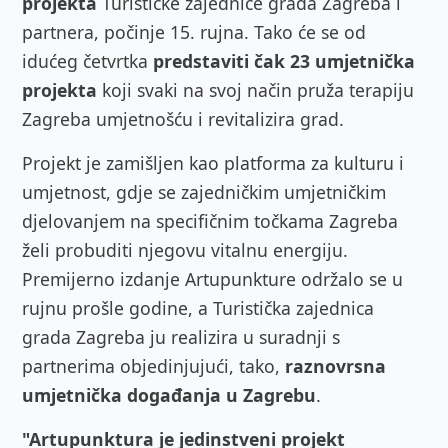
projekta
Turističke zajednice grada Zagreba i
partnera, počinje 15. rujna. Tako će se od
idućeg četvrtka
predstaviti čak 23 umjetnička
projekta
koji svaki na svoj način pruža terapiju
Zagreba umjetnošću i revitalizira grad.
Projekt je zamišljen kao platforma za kulturu i
umjetnost, gdje se zajedničkim umjetničkim
djelovanjem na specifičnim točkama Zagreba
želi probuditi njegovu vitalnu energiju.
Premijerno izdanje Artupunkture održalo se u
rujnu prošle godine, a Turistička zajednica
grada Zagreba ju realizira u suradnji s
partnerima objedinjujući, tako,
raznovrsna
umjetnička događanja u Zagrebu
.
"Artupunktura je jedinstveni projekt