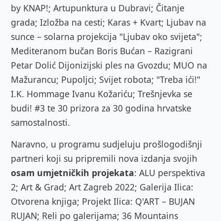
by KNAP!; Artupunktura u Dubravi; Čitanje
grada; Izložba na cesti; Karas + Kvart; Ljubav na
sunce – solarna projekcija "Ljubav oko svijeta";
Mediteranom bučan Boris Bućan – Razigrani
Petar Dolić Dijonizijski ples na Gvozdu; MUO na
Mažurancu; Pupoljci; Svijet robota; "Treba ići!"
I.K. Hommage Ivanu Kožariću; Trešnjevka se
budi! #3 te 30 prizora za 30 godina hrvatske
samostalnosti.
Naravno, u programu sudjeluju prošlogodišnji
partneri koji su pripremili nova izdanja svojih
osam umjetničkih projekata
: ALU perspektiva
2; Art & Grad; Art Zagreb 2022; Galerija Ilica:
Otvorena knjiga; Projekt Ilica: Q'ART – BUJAN
RUJAN; Reli po galerijama; 36 Mountains