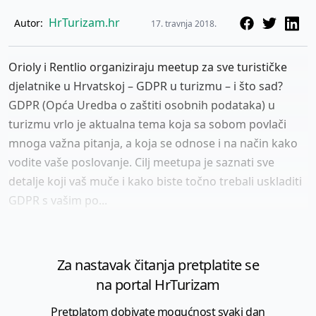
HrTurizam.hr
Autor:
17. travnja 2018.
Orioly i Rentlio organiziraju meetup za sve turističke
djelatnike u Hrvatskoj – GDPR u turizmu – i što sad?
GDPR (Opća Uredba o zaštiti osobnih podataka) u
turizmu vrlo je aktualna tema koja sa sobom povlači
mnoga važna pitanja, a koja se odnose i na način kako
vodite vaše poslovanje. Cilj meetupa je saznati sve
detalje koji vaš muče i kako biste točno trebali uskladiti
GDPR s vašim po...
Za nastavak čitanja pretplatite se
na portal HrTurizam
Pretplatom dobivate mogućnost svaki dan